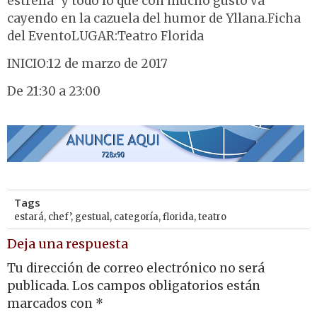
estrella“ y todo lo que con mucho gusto va
cayendo en la cazuela del humor de Yllana.Ficha
del EventoLUGAR:Teatro Florida
INICIO:12 de marzo de 2017
De 21:30 a 23:00
Tags
estará
,
chef’
,
gestual
,
categoría
,
florida
,
teatro
Deja una respuesta
Tu dirección de correo electrónico no será
publicada.
Los campos obligatorios están
marcados con
*