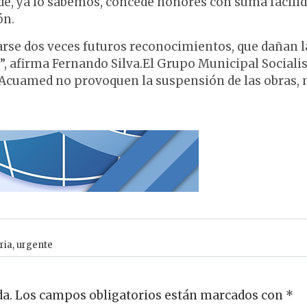
alde, ya lo sabemos, concede honores con suma facilid
ón.
rse dos veces futuros reconocimientos, que dañan l
”, afirma Fernando Silva.El Grupo Municipal Sociali
a Acuamed no provoquen la suspensión de las obras,
ria
,
urgente
da.
Los campos obligatorios están marcados con
*