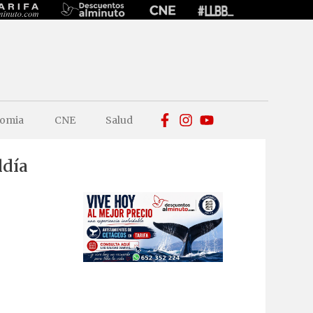
omia
CNE
Salud
ldía