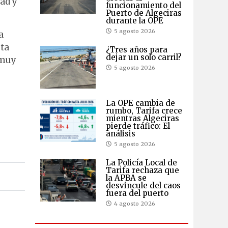
ad y
funcionamiento del
Puerto de Algeciras
durante la OPE
5 agosto 2026
a
sta
¿Tres años para
dejar un solo carril?
 muy
5 agosto 2026
La OPE cambia de
rumbo, Tarifa crece
mientras Algeciras
pierde tráfico: El
análisis
5 agosto 2026
La Policía Local de
Tarifa rechaza que
la APBA se
desvincule del caos
fuera del puerto
4 agosto 2026