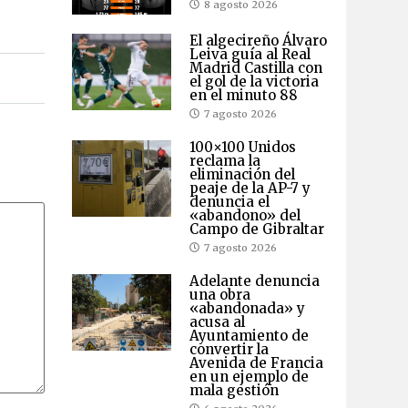
8 agosto 2026
El algecireño Álvaro
Leiva guía al Real
Madrid Castilla con
el gol de la victoria
en el minuto 88
7 agosto 2026
100×100 Unidos
reclama la
eliminación del
peaje de la AP-7 y
denuncia el
«abandono» del
Campo de Gibraltar
7 agosto 2026
Adelante denuncia
una obra
«abandonada» y
acusa al
Ayuntamiento de
convertir la
Avenida de Francia
en un ejemplo de
mala gestión