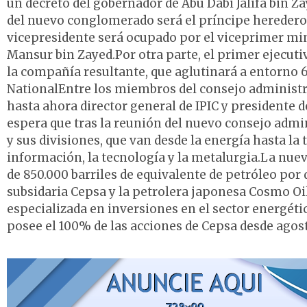
un decreto del gobernador de Abu Dabi Jalifa bin Z
del nuevo conglomerado será el príncipe heredero
vicepresidente será ocupado por el viceprimer min
Mansur bin Zayed.Por otra parte, el primer ejecut
la compañía resultante, que aglutinará a entorno 6
NationalEntre los miembros del consejo administrat
hasta ahora director general de IPIC y presidente d
espera que tras la reunión del nuevo consejo admi
y sus divisiones, que van desde la energía hasta la
información, la tecnología y la metalurgia.La nue
de 850.000 barriles de equivalente de petróleo por 
subsidaria Cepsa y la petrolera japonesa Cosmo Oil, 
especializada en inversiones en el sector energétic
posee el 100% de las acciones de Cepsa desde agost