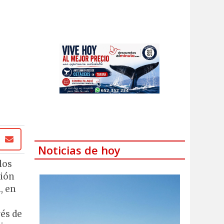
Noticias de hoy
los
sión
, en
vés de