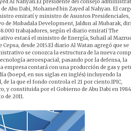
ayed Al Nahyan.El presidente del consejo administra
 de Abu Dabi, Mohamed bin Zayed al Nahyan. El carg
istro emiratí y ministro de Asuntos Presidenciales,
ivo de Mubadala Development, Jaldun al Mubarak, dir
8.000 trabajadores, según el diario emiratí The
ivo estará el ministro de Energía, Suhail al Mazrue
e Cepsa, desde 2015.El diario Al Watan agregó que se
nistrativo se conozca la estructura de la nueva com
 tecnología aeroespacial, pasando por la defensa, la
va empresa contará con una producción de gas y pet
día (boepd, en sus siglas en inglés) incluyendo la
de la que el fondo controla el 21 por ciento.IPIC,
o, y constituida por el Gobierno de Abu Dabi en 1984
o de 2011.