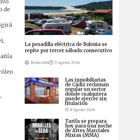
tivo
o de
igirá
i,
La pesadilla eléctrica de Bolonia se
repite por tercer sábado consecutivo
pañía
Redacción
9 agosto 2026
róleo
Las inmobiliarias
de Cádiz reclaman
regular un sector
donde cualquiera
,
puede ejercer sin
titulación
8 agosto 2026
Tarifa se prepara
hoy para una noche
de Artes Marciales
Mixtas (MMA)