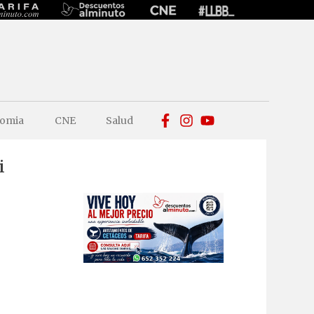
omia
CNE
Salud
i