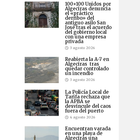
100×100 Unidos por
Algeciras denuncia
el «práctico
derribo» del
antiguo asilo San
José tras el acuerdo
del gobierno local
con una empresa
privada
3 agosto 2026
Reabierta la A-7 en
Algeciras tras
quedar controlado
un incendio
3 agosto 2026
La Policía Local de
Tarifa rechaza que
la APBA se
desvincule del caos
fuera del puerto
4 agosto 2026
Encuentran varada
en una playa de
Algeciras una