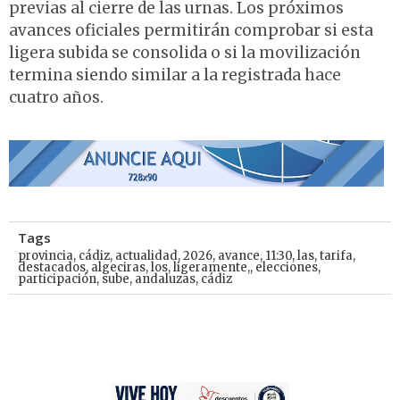
previas al cierre de las urnas. Los próximos
avances oficiales permitirán comprobar si esta
ligera subida se consolida o si la movilización
termina siendo similar a la registrada hace
cuatro años.
Tags
provincia
,
cádiz
,
actualidad
,
2026
,
avance
,
11:30
,
las
,
tarifa
,
destacados
,
algeciras
,
los
,
ligeramente,
,
elecciones
,
participación
,
sube
,
andaluzas
,
cádiz