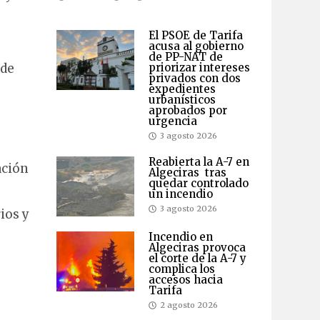
El PSOE de Tarifa
acusa al gobierno
de PP-NAT de
priorizar intereses
 de
privados con dos
expedientes
urbanísticos
aprobados por
urgencia
3 agosto 2026
Reabierta la A-7 en
ación
Algeciras tras
quedar controlado
un incendio
3 agosto 2026
ios y
s
Incendio en
Algeciras provoca
el corte de la A-7 y
complica los
accesos hacia
Tarifa
2 agosto 2026