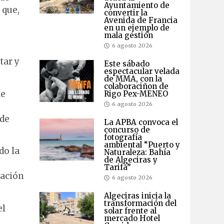
Ayuntamiento de
 que,
convertir la
Avenida de Francia
en un ejemplo de
mala gestión
6 agosto 2026
tar y
Este sábado
espectacular velada
de MMA, con la
colaboraciñon de
de
Rigo Pex-MENEO
6 agosto 2026
 de
La APBA convoca el
concurso de
fotografía
ambiental “Puerto y
do la
Naturaleza: Bahía
de Algeciras y
Tarifa”
cación
6 agosto 2026
Algeciras inicia la
transformación del
el
solar frente al
mercado Hotel