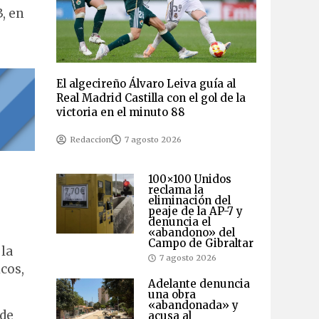
, en
El algecireño Álvaro Leiva guía al
Real Madrid Castilla con el gol de la
victoria en el minuto 88
Redaccion
7 agosto 2026
100×100 Unidos
reclama la
eliminación del
peaje de la AP-7 y
denuncia el
«abandono» del
Campo de Gibraltar
 la
7 agosto 2026
cos,
Adelante denuncia
una obra
«abandonada» y
 de
acusa al