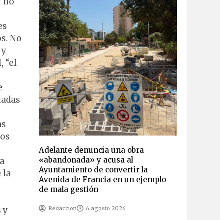
y no
es
s. No
 y
 “el
e
nadas
as
los
Adelante denuncia una obra
«abandonada» y acusa al
ha
Ayuntamiento de convertir la
 la
Avenida de Francia en un ejemplo
de mala gestión
 y
Redaccion
6 agosto 2026