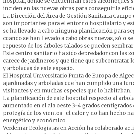
hospital, donde se encuentran estos alcornoques s
inciden en las nuevas obras para conseguir la efici
La Dirección del Área de Gestión Sanitaria Campo d
son importantes para el entorno hospitalario y e
se ha llevado a cabo ninguna planificación para s
cuando se han llevado a cabo obras nuevas, sólo s
repuesto de los árboles talados se pueden sembrar 
Este centro sanitario ha sido depredador con las z
carece de jardineros y que tiene que subcontratar l
y arboladas de este espacio.
El Hospital Universitario Punta de Europa de Algec
ajardinadas y arboladas que han cumplido una func
visitantes y en muchas especies que lo habitaban.
La planificación de este hospital respecto al arbo
aumentado en el ala oeste 3-4 grados centígrados 
protegía de los vientos , el calor y no han hecho n
energético y económico.
Verdemar Ecologistas en Acción ha colaborado acti