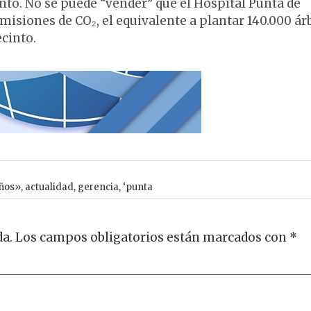
into. No se puede “vender” que el Hospital Punta de
misiones de CO₂, el equivalente a plantar 140.000 ár
cinto.
ños»
,
actualidad
,
gerencia
,
‘punta
da.
Los campos obligatorios están marcados con
*