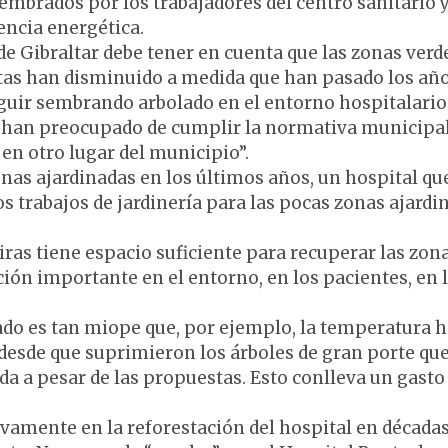
embrados por los trabajadores del centro sanitario 
encia energética.
e Gibraltar debe tener en cuenta que las zonas verd
stas han disminuido a medida que han pasado los año
eguir sembrando arbolado en el entorno hospitalario
e han preocupado de cumplir la normativa municipal,
en otro lugar del municipio”.
onas ajardinadas en los últimos años, un hospital qu
os trabajos de jardinería para las pocas zonas ajardi
iras tiene espacio suficiente para recuperar las zon
ión importante en el entorno, en los pacientes, en 
lado es tan miope que, por ejemplo, la temperatura 
desde que suprimieron los árboles de gran porte que
ada a pesar de las propuestas. Esto conlleva un gasto
vamente en la reforestación del hospital en décadas