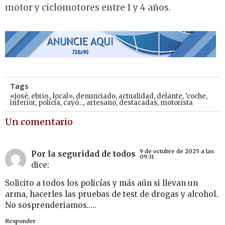
motor y ciclomotores entre 1 y 4 años.
Tags
«josé
,
ebrio.
,
local»
,
denunciado
,
actualidad
,
delante
,
‘coche
,
inferior
,
policía
,
cayó…
,
artesano
,
destacadas
,
motorista
Un comentario
9 de octubre de 2025 a las
Por la seguridad de todos
09:31
dice:
Solicito a todos los policías y más aún si llevan un
arma, hacerles las pruebas de test de drogas y alcohol.
No sosprenderiamos…..
Responder