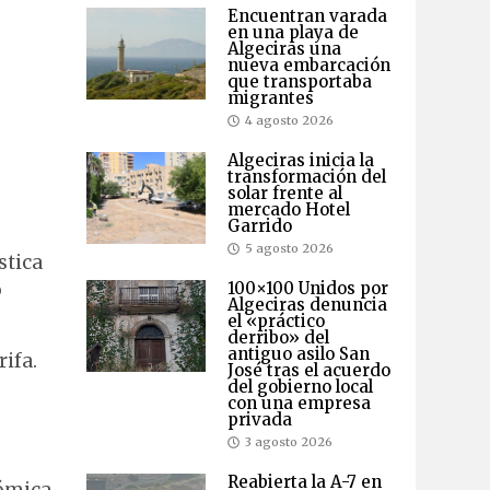
Encuentran varada
en una playa de
Algeciras una
nueva embarcación
que transportaba
migrantes
4 agosto 2026
Algeciras inicia la
transformación del
solar frente al
mercado Hotel
Garrido
5 agosto 2026
stica
100×100 Unidos por
o
Algeciras denuncia
el «práctico
derribo» del
antiguo asilo San
ifa.
José tras el acuerdo
del gobierno local
con una empresa
privada
3 agosto 2026
Reabierta la A-7 en
nómica