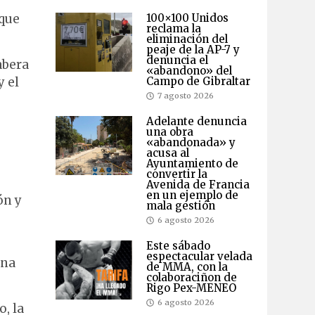
100×100 Unidos
 que
reclama la
eliminación del
peaje de la AP-7 y
denuncia el
abera
«abandono» del
y el
Campo de Gibraltar
7 agosto 2026
Adelante denuncia
una obra
«abandonada» y
acusa al
Ayuntamiento de
convertir la
Avenida de Francia
en un ejemplo de
ón y
mala gestión
6 agosto 2026
Este sábado
espectacular velada
una
de MMA, con la
colaboraciñon de
Rigo Pex-MENEO
6 agosto 2026
, la