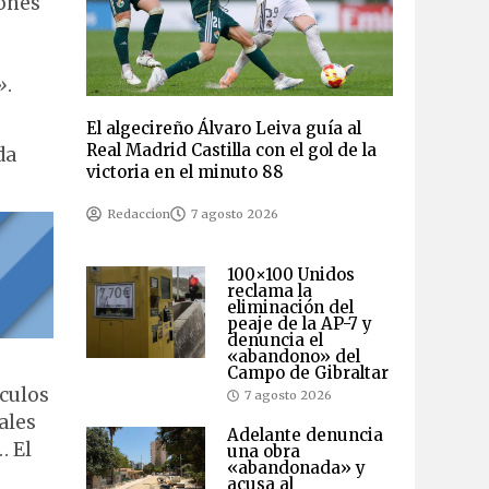
ones
»
.
El algecireño Álvaro Leiva guía al
Real Madrid Castilla con el gol de la
da
victoria en el minuto 88
Redaccion
7 agosto 2026
100×100 Unidos
reclama la
eliminación del
peaje de la AP-7 y
denuncia el
«abandono» del
Campo de Gibraltar
áculos
7 agosto 2026
ales
Adelante denuncia
… El
una obra
«abandonada» y
acusa al