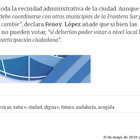
oda la vecindad administrativa de la ciudad. Aunque
debe coordinarse con otros municipios de la Frontera Sur 
n cambie”
, declara
Fenoy
.
López
añade que si bien las
 no pueden votar,
“sí deberían poder votar a nivel local 
 participación ciudadana”.
eciras
,
valor»
,
ciudad
,
digna»
,
futuro
,
andalucía
,
acogida
17 de mayo de 2023 a 