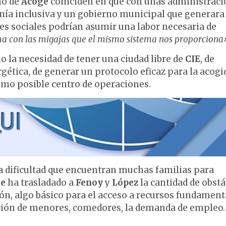
mo de
Acoge
coinciden en que con unas administraci
nía inclusiva y un gobierno municipal que generara
es sociales podrían asumir una labor necesaria de
ema con las migajas que el mismo sistema nos proporciona
 la necesidad de tener una ciudad libre de
CIE
, de
gética, de generar un protocolo eficaz para la acogi
mo posible centro de operaciones.
la dificultad que encuentran muchas familias para
ge
ha trasladado a
Fenoy
y
López
la cantidad de obst
ón, algo básico para el acceso a recursos fundament
ización de menores, comedores, la demanda de empleo