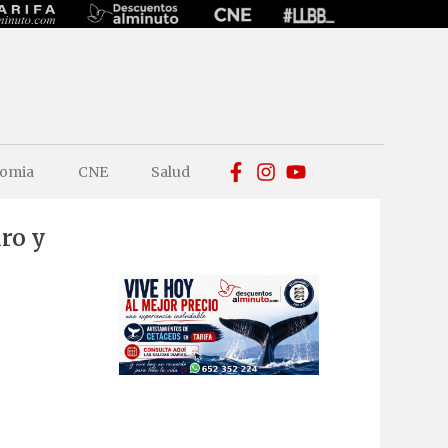
omia
CNE
Salud
ro y