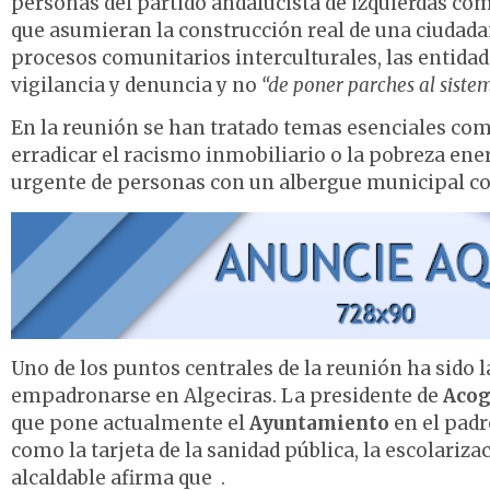
personas del partido andalucista de izquierdas co
que asumieran la construcción real de una ciudada
procesos comunitarios interculturales, las entidad
vigilancia y denuncia y no
“de poner parches al sist
En la reunión se han tratado temas esenciales como
erradicar el racismo inmobiliario o la pobreza ener
urgente de personas con un albergue municipal co
Uno de los puntos centrales de la reunión ha sido 
empadronarse en Algeciras. La presidente de
Aco
que pone actualmente el
Ayuntamiento
en el padr
como la tarjeta de la sanidad pública, la escolar
alcaldable afirma que
.