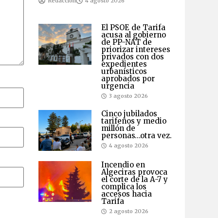
Redacción
4 agosto 2026
El PSOE de Tarifa
acusa al gobierno
de PP-NAT de
priorizar intereses
privados con dos
expedientes
urbanísticos
aprobados por
urgencia
3 agosto 2026
Cinco jubilados
tarifeños y medio
millón de
personas…otra vez.
4 agosto 2026
Incendio en
Algeciras provoca
el corte de la A-7 y
complica los
accesos hacia
Tarifa
2 agosto 2026