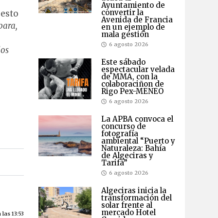
Ayuntamiento de
convertir la
 esto
Avenida de Francia
para,
en un ejemplo de
mala gestión
6 agosto 2026
los
Este sábado
espectacular velada
de MMA, con la
colaboraciñon de
Rigo Pex-MENEO
6 agosto 2026
La APBA convoca el
concurso de
fotografía
ambiental “Puerto y
Naturaleza: Bahía
de Algeciras y
Tarifa”
6 agosto 2026
Algeciras inicia la
transformación del
solar frente al
mercado Hotel
las 13:53