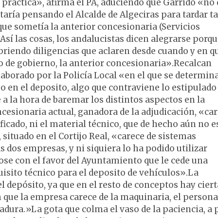
práctica», afirma el PA, aduciendo que Garrido «no 
staría pensando el Alcalde de Algeciras para tardar t
 que sometía la anterior concesionaria (Servicios
 Así las cosas, los andalucistas dicen alegrarse porqu
, abriendo diligencias que aclaren desde cuando y en q
po de gobierno, la anterior concesionaria».Recalcan
borado por la Policía Local «en el que se determin
o en el deposito, algo que contraviene lo estipulado 
 a la hora de baremar los distintos aspectos en la
ncesionaria actual, ganadora de la adjudicación, «car
ficado, ni el material técnico, que de hecho aún no e
situado en el Cortijo Real, «carece de sistemas
 dos empresas, y ni siquiera lo ha podido utilizar
ose con el favor del Ayuntamiento que le cede una
isito técnico para el deposito de vehículos».La
l depósito, ya que en el resto de conceptos hay ciert
n que la empresa carece de la maquinaria, el personal
adura.»La gota que colma el vaso de la paciencia, a 