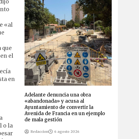
dijo
anto
e «al
ue
a que
en el
ecía
sta en
Adelante denuncia una obra
«abandonada» y acusa al
Ayuntamiento de convertir la
Avenida de Francia en un ejemplo
a
de mala gestión
 o la
Redaccion
6 agosto 2026
pesar