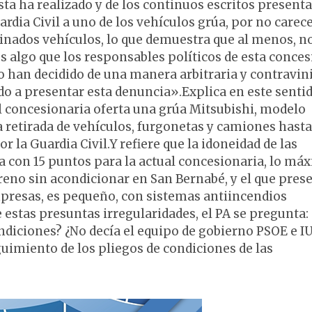
sta ha realizado y de los continuos escritos present
rdia Civil a uno de los vehículos grúa, por no carece
nados vehículos, lo que demuestra que al menos, n
es algo que los responsables políticos de esta conces
to han decidido de una manera arbitraria y contravi
do a presentar esta denuncia».Explica en este senti
ual concesionaria oferta una grúa Mitsubishi, modelo
 retirada de vehículos, furgonetas y camiones hasta
r la Guardia Civil.Y refiere que la idoneidad de las
da con 15 puntos para la actual concesionaria, lo má
rreno sin acondicionar en San Bernabé, y el que pres
presas, es pequeño, con sistemas antiincendios
 estas presuntas irregularidades, el PA se pregunta:
ndiciones? ¿No decía el equipo de gobierno PSOE e I
uimiento de los pliegos de condiciones de las