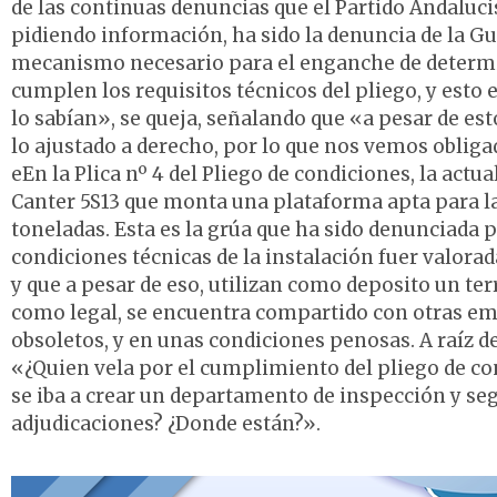
de las continuas denuncias que el Partido Andaluci
pidiendo información, ha sido la denuncia de la Gua
mecanismo necesario para el enganche de determi
cumplen los requisitos técnicos del pliego, y esto 
lo sabían», se queja, señalando que «a pesar de es
lo ajustado a derecho, por lo que nos vemos obliga
eEn la Plica nº 4 del Pliego de condiciones, la act
Canter 5S13 que monta una plataforma apta para la
toneladas. Esta es la grúa que ha sido denunciada po
condiciones técnicas de la instalación fuer valora
y que a pesar de eso, utilizan como deposito un te
como legal, se encuentra compartido con otras em
obsoletos, y en unas condiciones penosas. A raíz de
«¿Quien vela por el cumplimiento del pliego de co
se iba a crear un departamento de inspección y seg
adjudicaciones? ¿Donde están?».