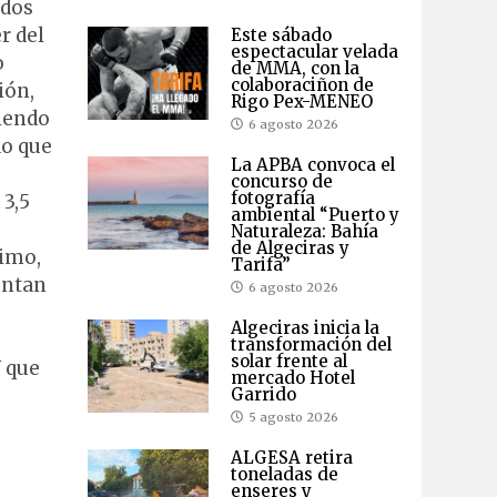
ados
r del
Este sábado
espectacular velada
o
de MMA, con la
colaboraciñon de
ión,
Rigo Pex-MENEO
niendo
6 agosto 2026
do que
La APBA convoca el
concurso de
fotografía
 3,5
ambiental “Puerto y
Naturaleza: Bahía
de Algeciras y
ximo,
Tarifa”
entan
6 agosto 2026
Algeciras inicia la
transformación del
solar frente al
U que
mercado Hotel
Garrido
5 agosto 2026
ALGESA retira
toneladas de
enseres y