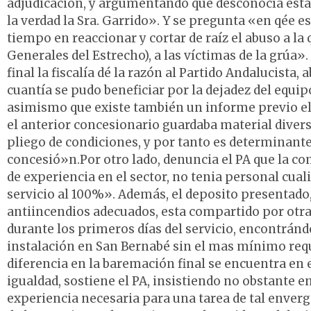
adjudicación, y argumentando que desconocía esta 
la verdad la Sra. Garrido». Y se pregunta «en qée e
tiempo en reaccionar y cortar de raíz el abuso a la
Generales del Estrecho), a las víctimas de la grúa».
final la fiscalía dé la razón al Partido Andalucista
cuantía se pudo beneficiar por la dejadez del equi
asimismo que existe también un informe previo ela
el anterior concesionario guardaba material divers
pliego de condiciones, y por tanto es determinante
concesió»n.Por otro lado, denuncia el PA que la co
de experiencia en el sector, no tenia personal cuali
servicio al 100%». Además, el deposito presentado, 
antiincendios adecuados, esta compartido por otras
durante los primeros días del servicio, encontránd
instalación en San Bernabé sin el mas mínimo requ
diferencia en la baremación final se encuentra en e
igualdad, sostiene el PA, insistiendo no obstante e
experiencia necesaria para una tarea de tal enverg