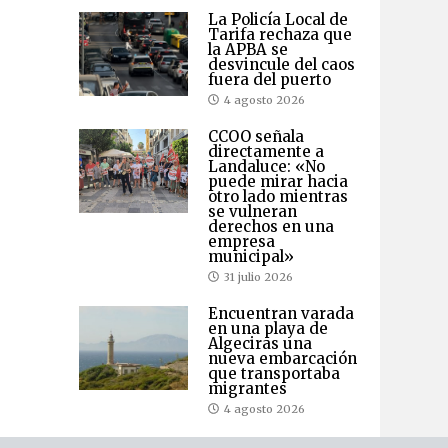
La Policía Local de
Tarifa rechaza que
la APBA se
desvincule del caos
fuera del puerto
4 agosto 2026
CCOO señala
directamente a
Landaluce: «No
puede mirar hacia
otro lado mientras
se vulneran
derechos en una
empresa
municipal»
31 julio 2026
Encuentran varada
en una playa de
Algeciras una
nueva embarcación
que transportaba
migrantes
4 agosto 2026