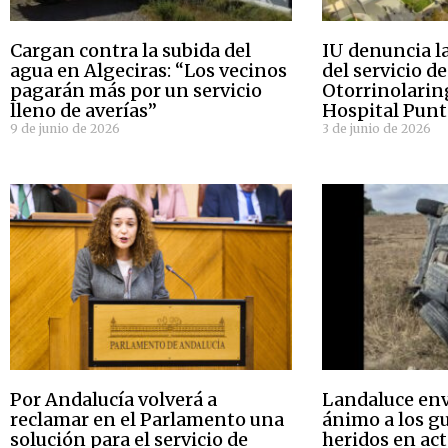
Cargan contra la subida del
IU denuncia la
agua en Algeciras: “Los vecinos
del servicio de
pagarán más por un servicio
Otorrinolarin
lleno de averías”
Hospital Punt
9 de junio de 2026
3 de junio de 2026
Por Andalucía volverá a
Landaluce env
reclamar en el Parlamento una
ánimo a los gu
solución para el servicio de
heridos en act