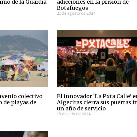
imo de la Guardia
adicciones en la prisión de
Botafuegos
4
21 de agosto de 2024
nvenio colectivo
El innovador ‘La Pxta Calle’ 
io de playas de
Algeciras cierra sus puertas t
un año de servicio
18 de julio de 2024