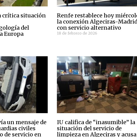
 crítica situación
Renfe restablece hoy miércol
la conexión Algeciras-Madri
gología del
con servicio alternativo
a Europa
18 de febrero de 2026
ía un mensaje de
IU califica de “inasumible” la
ardias civiles
situación del servicio de
o de servicio en
limpieza en Algeciras y acusa