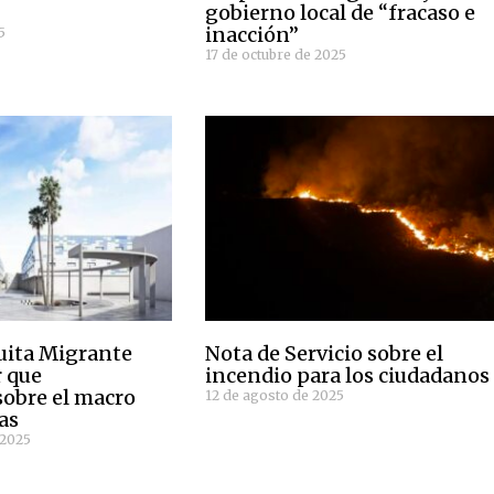
gobierno local de “fracaso e
inacción”
5
17 de octubre de 2025
suita Migrante
Nota de Servicio sobre el
r que
incendio para los ciudadanos
sobre el macro
12 de agosto de 2025
as
 2025