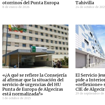
otorrinos del Punta Europa
Tahivilla
8 de enero de 2026
24 de octubre de 202
«¿A qué se refiere la Consejería
El Servicio Je
al afirmar que la situación del
pide a Interio
servicio de urgencias del HU
«reflexione» 
Punta de Europa de Algeciras
CIE de Algecir
está normalizada?»
29 de septiembre de
1 de octubre de 2025