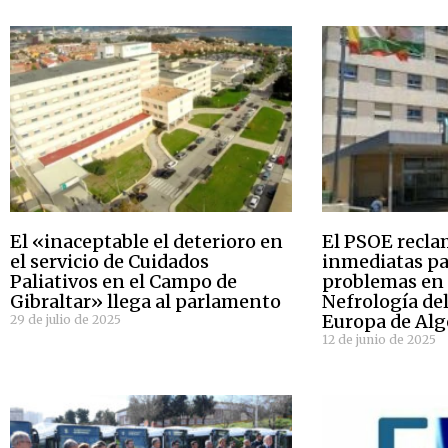
El «inaceptable el deterioro en
El PSOE recl
el servicio de Cuidados
inmediatas par
Paliativos en el Campo de
problemas en e
Gibraltar» llega al parlamento
Nefrología de
Europa de Alg
29 de julio de 2025
12 de junio de 2025