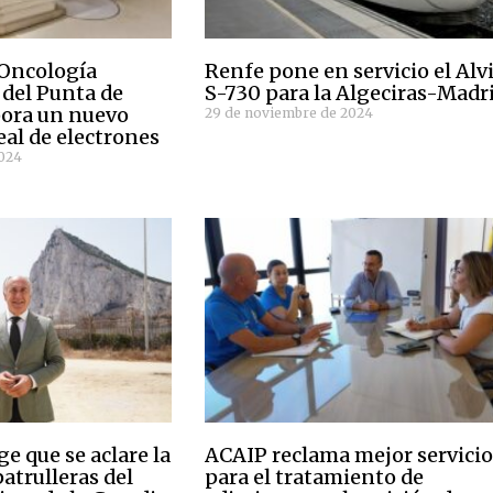
 Oncología
Renfe pone en servicio el Alv
 del Punta de
S-730 para la Algeciras-Madr
pora un nuevo
29 de noviembre de 2024
eal de electrones
2024
e que se aclare la
ACAIP reclama mejor servici
atrulleras del
para el tratamiento de