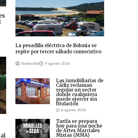
es
d
La pesadilla eléctrica de Bolonia se
repite por tercer sábado consecutivo
Redacción
9 agosto 2026
Las inmobiliarias de
Cádiz reclaman
regular un sector
donde cualquiera
puede ejercer sin
titulación
8 agosto 2026
Tarifa se prepara
hoy para una noche
de Artes Marciales
 al
Mixtas (MMA)