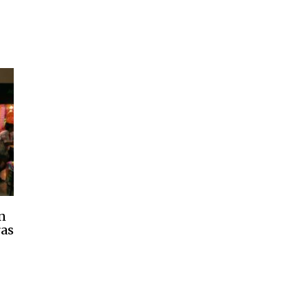
en
ras