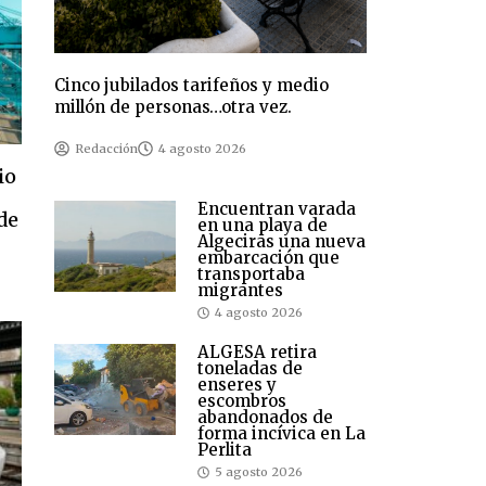
Cinco jubilados tarifeños y medio
millón de personas…otra vez.
Redacción
4 agosto 2026
io
Encuentran varada
de
en una playa de
Algeciras una nueva
embarcación que
transportaba
migrantes
4 agosto 2026
ALGESA retira
toneladas de
enseres y
escombros
abandonados de
forma incívica en La
Perlita
5 agosto 2026