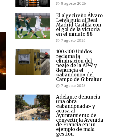
8 agosto 2026
El algecireño Álvaro
Leiva guía al Real
Madrid Castilla con
el gol de la victoria
en el minuto 88
7 agosto 2026
100×100 Unidos
reclama la
eliminación del
peaje de la AP-7 y
denuncia el
«abandono» del
Campo de Gibraltar
7 agosto 2026
Adelante denuncia
una obra
«abandonada» y
acusa al
Ayuntamiento de
convertir la Avenida
de Francia en un
ejemplo de mala
gestión