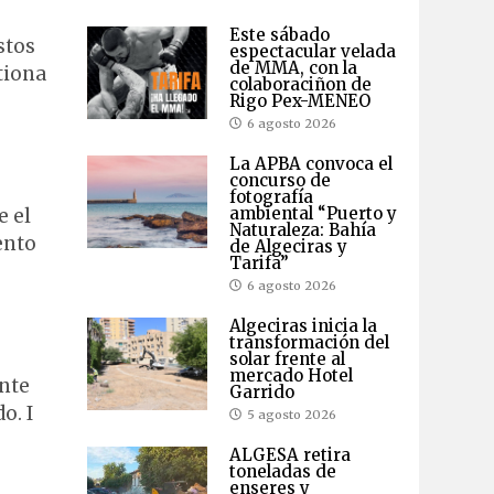
Este sábado
stos
espectacular velada
de MMA, con la
tiona
colaboraciñon de
Rigo Pex-MENEO
6 agosto 2026
La APBA convoca el
concurso de
fotografía
ambiental “Puerto y
e el
Naturaleza: Bahía
ento
de Algeciras y
Tarifa”
6 agosto 2026
Algeciras inicia la
transformación del
solar frente al
mercado Hotel
ante
Garrido
o. I
5 agosto 2026
ALGESA retira
toneladas de
enseres y