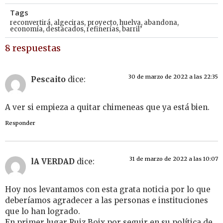
Tags
reconvertirá
,
algeciras
,
proyecto
,
huelva
,
abandona
,
economía
,
destacados
,
refinerías
,
barril’
8 respuestas
30 de marzo de 2022 a las 22:35
Pescaito
dice:
A ver si empieza a quitar chimeneas que ya está bien.
Responder
31 de marzo de 2022 a las 10:07
lA VERDAD
dice:
Hoy nos levantamos con esta grata noticia por lo que
deberíamos agradecer a las personas e instituciones
que lo han logrado.
En primer lugar Ruiz Boix por seguir en su política de