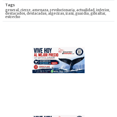
Tags
general
,
cierre
,
amenaza
,
revolucionaria
,
actualidad
,
inferior
,
destacados
,
destacadas
,
algeciras
,
iraní
,
guardia
,
gibraltar
,
estrecho