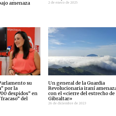
 bajo amenaza
2 de enero de 2025
 Parlamento su
Un general de la Guardia
” por la
Revolucionaria iraní amenaz
00 despidos” en
con el «cierre del estrecho de
“fracaso” del
Gibraltar»
26 de diciembre de 2023