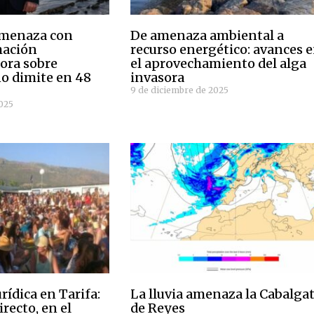
amenaza con
De amenaza ambiental a
mación
recurso energético: avances 
ra sobre
el aprovechamiento del alga
no dimite en 48
invasora
9 de diciembre de 2025
2025
rídica en Tarifa:
La lluvia amenaza la Cabalga
irecto, en el
de Reyes