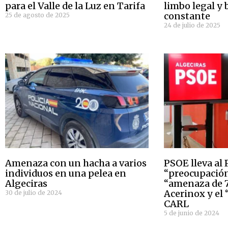
para el Valle de la Luz en Tarifa
limbo legal y
constante
25 de agosto de 2025
24 de julio de 2025
Amenaza con un hacha a varios
PSOE lleva al
individuos en una pelea en
“preocupación
Algeciras
“amenaza de 7
Acerinox y el 
30 de julio de 2024
CARL
5 de junio de 2024