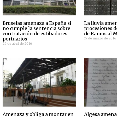
Bruselas amenaza a España si
La lluvia ame
no cumple la sentencia sobre
procesiones 
contratación de estibadores
de Ramos al M
portuarios
17 de marzo de 2016
29 de abril de 2016
Amenaza y obliga a montar en
Algesa amenaz