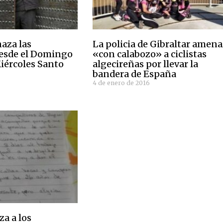
naza las
La policia de Gibraltar amen
desde el Domingo
«con calabozo» a ciclistas
iércoles Santo
algecireñas por llevar la
bandera de España
4 de enero de 2016
a a los