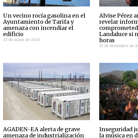
Un vecino rocía gasolina en el
Alvise Pérez 
Ayuntamiento de Tarifa y
revelar infor
amenaza con incendiar el
comprometedo
edificio
Landaluce si 
horas
22 de mayo de 2026
19 de diciembre de 
AGADEN-EA alerta de grave
Inseguridad ju
amenaza de industrialización
la música en d