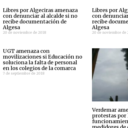
Libres por Algeciras amenaza
Libres por Al
con denunciar al alcalde si no
con denunciar 
recibe documentación de
recibe docum
Algesa
Algesa
20 de noviembre de 2018
20 de noviembre de 
UGT amenaza con
movilizaciones si Educación no
soluciona la falta de personal
en los colegios de la comarca
7 de septiembre de 2018
Verdemar ame
protestas por 
funcionamient
medidores de 