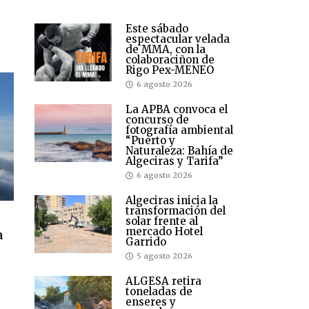
Este sábado
espectacular velada
de MMA, con la
colaboraciñon de
Rigo Pex-MENEO
6 agosto 2026
La APBA convoca el
concurso de
fotografía ambiental
“Puerto y
Naturaleza: Bahía de
Algeciras y Tarifa”
6 agosto 2026
Algeciras inicia la
transformación del
solar frente al
mercado Hotel
a
Garrido
5 agosto 2026
ALGESA retira
toneladas de
enseres y