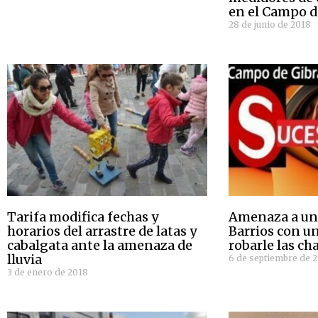
en el Campo d
28 de junio de 2018
Tarifa modifica fechas y
Amenaza a un
horarios del arrastre de latas y
Barrios con un
cabalgata ante la amenaza de
robarle las ch
lluvia
6 de septiembre de 
3 de enero de 2018