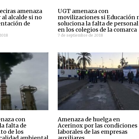
geciras amenaza
UGT amenaza con
al alcalde si no
movilizaciones si Educación 
entación de
soluciona la falta de personal
en los colegios de la comarca
2018
7 de septiembre de 2018
naza con
Amenaza de huelga en
la falta de
Acerinox por las condiciones
o de los
laborales de las empresas
calidad ambiental
auxiliares