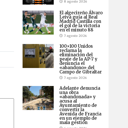
8 agosto 2026
El algecireño Álvaro
Leiva guía al Real
Madrid Castilla con
el gol de la victoria
en el minuto 88
7 agosto 2026
100×100 Unidos
reclama la
eliminación del
peaje de la AP-7 y
denuncia el
«abandono» del
Campo de Gibraltar
7 agosto 2026
Adelante denuncia
una obra
«abandonada» y
acusa al
Ayuntamiento de
convertir la
Avenida de Francia
en un ejemplo de
mala gestión