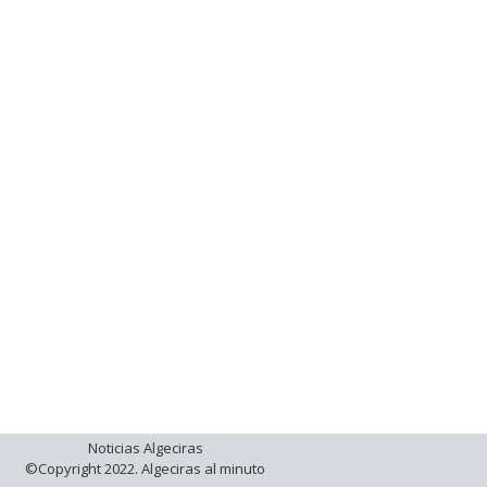
Noticias Algeciras
©Copyright 2022. Algeciras al minuto