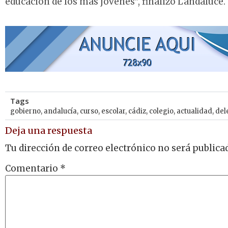
educación de los más jóvenes”, finalizó Landaluce.
Tags
gobierno
,
andalucía
,
curso
,
escolar
,
cádiz
,
colegio
,
actualidad
,
del
Deja una respuesta
Tu dirección de correo electrónico no será publica
Comentario
*