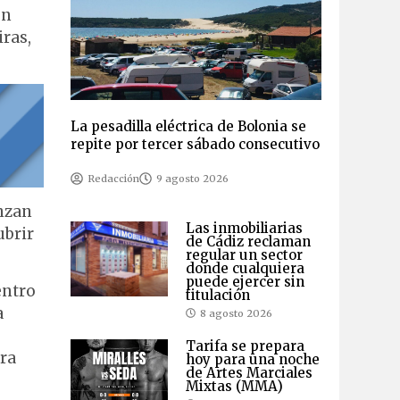
en
iras,
La pesadilla eléctrica de Bolonia se
repite por tercer sábado consecutivo
Redacción
9 agosto 2026
enzan
Las inmobiliarias
ubrir
de Cádiz reclaman
regular un sector
donde cualquiera
puede ejercer sin
entro
titulación
a
8 agosto 2026
Tarifa se prepara
ara
hoy para una noche
de Artes Marciales
Mixtas (MMA)