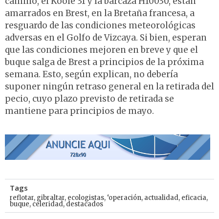
camino, el Koole 31 y la barcaza H10030, están
amarrados en Brest, en la Bretaña francesa, a
resguardo de las condiciones meteorológicas
adversas en el Golfo de Vizcaya. Si bien, esperan
que las condiciones mejoren en breve y que el
buque salga de Brest a principios de la próxima
semana. Esto, según explican, no debería
suponer ningún retraso general en la retirada del
pecio, cuyo plazo previsto de retirada se
mantiene para principios de mayo.
Tags
reflotar
,
gibraltar
,
ecologistas
,
‘operación
,
actualidad
,
eficacia
,
buque
,
celeridad
,
destacados