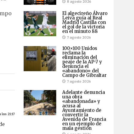
8 agosto 2026
Campo
El algecireño Álvaro
Leiva guía al Real
Madrid Castilla con
el gol de la victoria
en el minuto 88
7 agosto 2026
100×100 Unidos
reclama la
eliminación del
peaje de la AP-7 y
denuncia el
«abandono» del
Campo de Gibraltar
7 agosto 2026
Adelante denuncia
una obra
«abandonada» y
acusa al
Ayuntamiento de
convertir la
las 21:17
Avenida de Francia
en un ejemplo de
 de
mala gestión