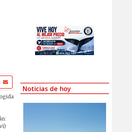
Noticias de hoy
cogida
án:
vi)