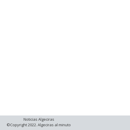
Noticias Algeciras
©Copyright 2022. Algeciras al minuto