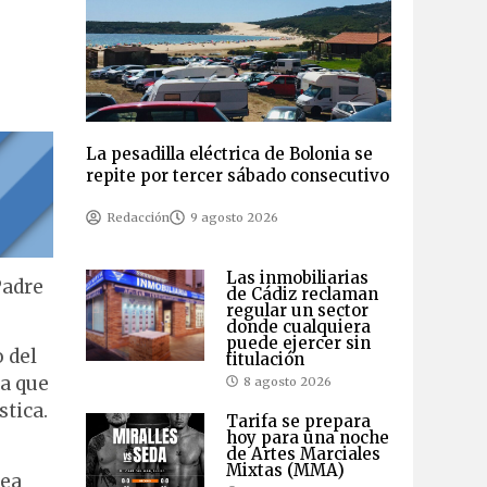
La pesadilla eléctrica de Bolonia se
repite por tercer sábado consecutivo
Redacción
9 agosto 2026
Las inmobiliarias
Padre
de Cádiz reclaman
regular un sector
donde cualquiera
puede ejercer sin
 del
titulación
ya que
8 agosto 2026
stica.
Tarifa se prepara
hoy para una noche
de Artes Marciales
Mixtas (MMA)
rea