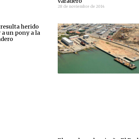
varadero
6
28 de noviembre de 2014
resulta herido
r a un pony a la
adero