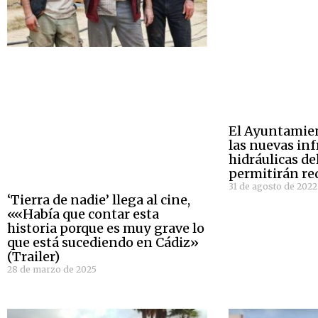
El Ayuntamie
las nuevas inf
hidráulicas d
permitirán re
31 de agosto de 2022
‘Tierra de nadie’ llega al cine,
««Había que contar esta
historia porque es muy grave lo
que está sucediendo en Cádiz»
(Trailer)
28 de marzo de 2025