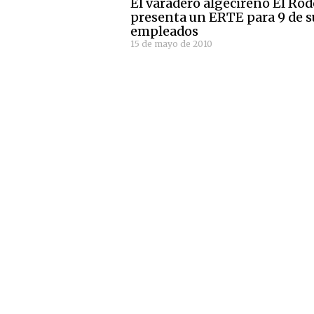
El varadero algecireño El Ro
presenta un ERTE para 9 de s
empleados
15 de mayo de 2010