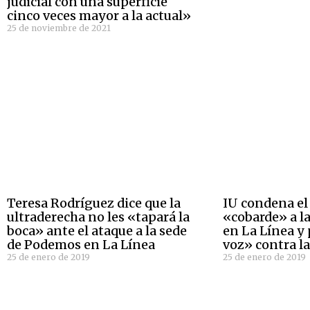
judicial con una superficie
cinco veces mayor a la actual»
25 de noviembre de 2021
Teresa Rodríguez dice que la
IU condena el
ultraderecha no les «tapará la
«cobarde» a l
boca» ante el ataque a la sede
en La Línea y 
de Podemos en La Línea
voz» contra la
25 de enero de 2019
25 de enero de 2019