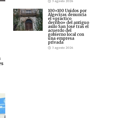
3 agosto 2026
100×100 Unidos por
Algeciras denuncia
el «práctico
derribo» del antiguo
asilo San José tras el
acuerdo del
gobierno local con
una empresa
privada
3 agosto 2026
a
es