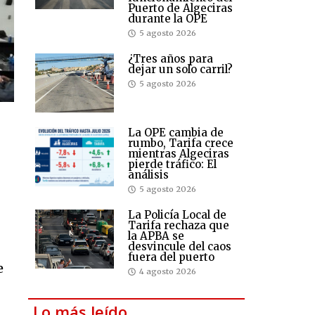
Puerto de Algeciras
durante la OPE
5 agosto 2026
¿Tres años para
dejar un solo carril?
5 agosto 2026
La OPE cambia de
rumbo, Tarifa crece
mientras Algeciras
pierde tráfico: El
análisis
5 agosto 2026
La Policía Local de
Tarifa rechaza que
la APBA se
desvincule del caos
fuera del puerto
e
4 agosto 2026
Lo más leído