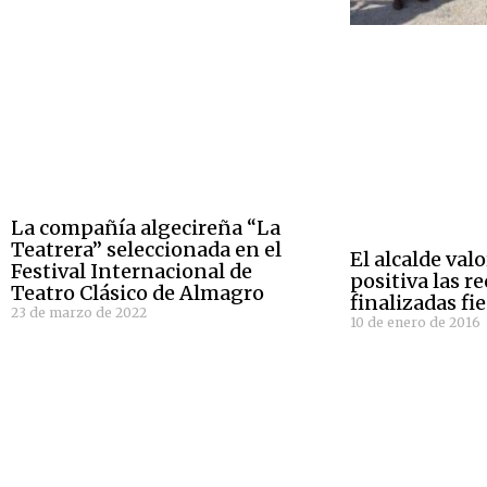
La compañía algecireña “La
Teatrera” seleccionada en el
El alcalde va
Festival Internacional de
positiva las 
Teatro Clásico de Almagro
finalizadas fi
23 de marzo de 2022
10 de enero de 2016