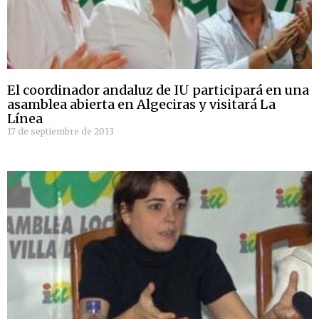
El coordinador andaluz de IU participará en una
asamblea abierta en Algeciras y visitará La
Línea
17 de septiembre de 2013