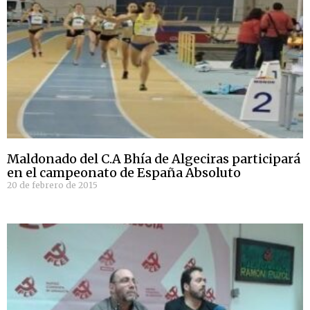
Maldonado del C.A Bhía de Algeciras participará
en el campeonato de España Absoluto
20 de febrero de 2015