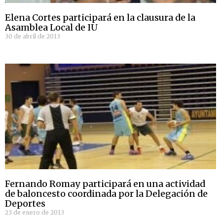
Elena Cortes participará en la clausura de la
Asamblea Local de IU
30 de abril de 2013
Fernando Romay participará en una actividad
de baloncesto coordinada por la Delegación de
Deportes
23 de enero de 2013