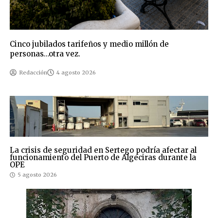
Cinco jubilados tarifeños y medio millón de
personas…otra vez.
Redacción
4 agosto 2026
La crisis de seguridad en Sertego podría afectar al
funcionamiento del Puerto de Algeciras durante la
OPE
5 agosto 2026