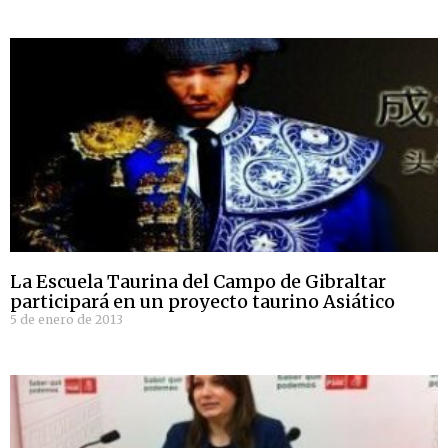
La Escuela Taurina del Campo de Gibraltar
participará en un proyecto taurino Asiático
5 de enero de 2013