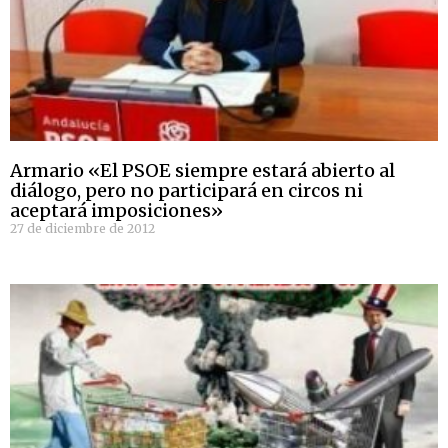
Armario «El PSOE siempre estará abierto al
diálogo, pero no participará en circos ni
aceptará imposiciones»
27 de diciembre de 2012