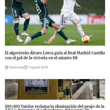
El algecireño Álvaro Leiva guía al Real Madrid Castilla
con el gol de la victoria en el minuto 88
Redaccion
7 agosto 2026
100×100 Unidos reclama la eliminación del peaje de la