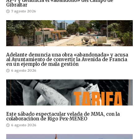
AP-7 y denuncia el «abandono» del Campo de
Gibraltar
7 agosto 2026
Adelante denuncia una obra «abandonada» y acusa
al Ayuntamiento de convertir la Avenida de Francia
en un ejemplo de mala gestión
6 agosto 2026
Este sábado espectacular velada de MMA, con la
colaboraciñon de Rigo Pex-MENEO
6 agosto 2026