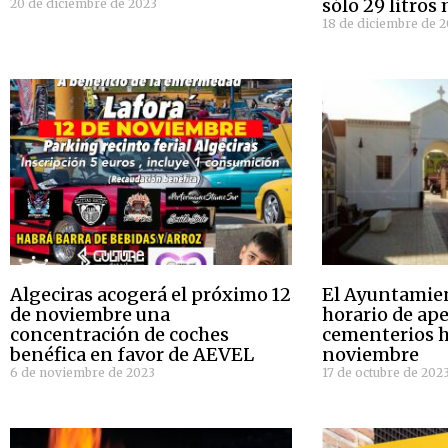
sólo 29 litros 
20 de diciembre de 2023
18 de diciembre de 
Algeciras acogerá el próximo 12
El Ayuntamien
de noviembre una
horario de ape
concentración de coches
cementerios h
benéfica en favor de AEVEL
noviembre
6 de noviembre de 2023
17 de octubre de 202