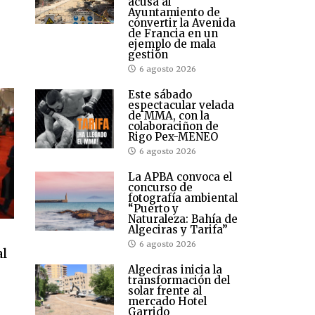
acusa al
Ayuntamiento de
convertir la Avenida
de Francia en un
ejemplo de mala
gestión
6 agosto 2026
Este sábado
espectacular velada
de MMA, con la
colaboraciñon de
Rigo Pex-MENEO
6 agosto 2026
La APBA convoca el
concurso de
fotografía ambiental
“Puerto y
Naturaleza: Bahía de
Algeciras y Tarifa”
6 agosto 2026
al
Algeciras inicia la
transformación del
solar frente al
mercado Hotel
Garrido