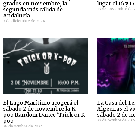
grados en noviembre, la
lugar el 16 y 
segunda más cálida de
13 de noviembre de 
Andalucía
7 de diciembre de 2024
El Lago Marítimo acogerá el
La Casa del Te
sábado 2 de noviembre la K-
Algeciras el vi
pop Random Dance ‘Trick or K-
sábado 2 de n
pop’
27 de octubre de 202
28 de octubre de 2024