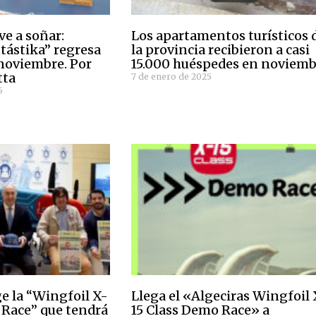
ve a soñar:
Los apartamentos turísticos 
tástika” regresa
la provincia recibieron a casi
e noviembre. Por
15.000 huéspedes en noviemb
tta
7 de enero de 2025
5
ge la “Wingfoil X-
Llega el «Algeciras Wingfoil 
 Race” que tendrá
15 Class Demo Race» a