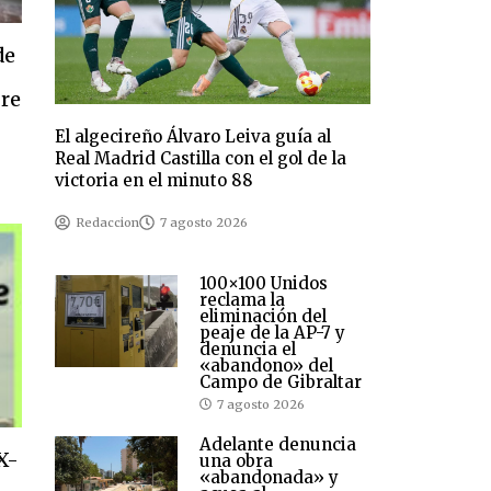
de
re
El algecireño Álvaro Leiva guía al
Real Madrid Castilla con el gol de la
victoria en el minuto 88
Redaccion
7 agosto 2026
100×100 Unidos
reclama la
eliminación del
peaje de la AP-7 y
denuncia el
«abandono» del
Campo de Gibraltar
7 agosto 2026
Adelante denuncia
X-
una obra
«abandonada» y