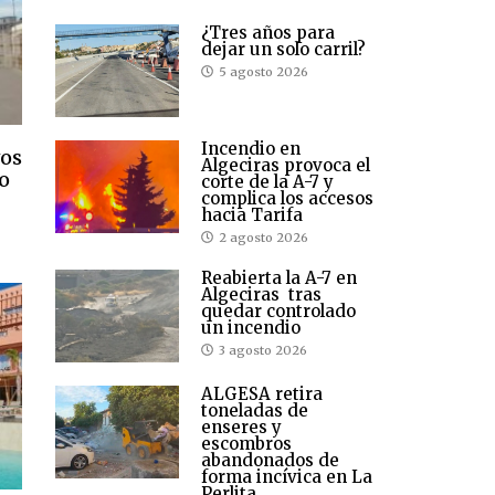
¿Tres años para
dejar un solo carril?
5 agosto 2026
Incendio en
vos
Algeciras provoca el
zo
corte de la A-7 y
complica los accesos
hacia Tarifa
2 agosto 2026
Reabierta la A-7 en
Algeciras tras
quedar controlado
un incendio
3 agosto 2026
ALGESA retira
toneladas de
enseres y
escombros
abandonados de
forma incívica en La
Perlita