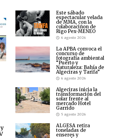
Este sábado
espectacular velada
de MMA, con la
colaboraciñon de
Rigo Pex-MENEO
6 agosto 2026
La APBA convoca el
concurso de
fotografía ambiental
“Puerto y
Naturaleza: Bahía de
Algeciras y Tarifa”
6 agosto 2026
Algeciras inicia la
transformación del
solar frente al
mercado Hotel
Garrido
5 agosto 2026
ALGESA retira
 y
toneladas de
TV
enseres y