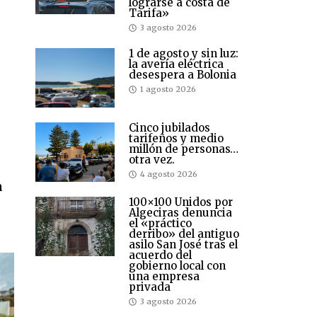
lograrse a costa de
Tarifa»
3 agosto 2026
1 de agosto y sin luz:
la avería eléctrica
desespera a Bolonia
1 agosto 2026
Cinco jubilados
tarifeños y medio
millón de personas…
otra vez.
4 agosto 2026
a
100×100 Unidos por
Algeciras denuncia
el «práctico
derribo» del antiguo
asilo San José tras el
acuerdo del
gobierno local con
una empresa
privada
3 agosto 2026