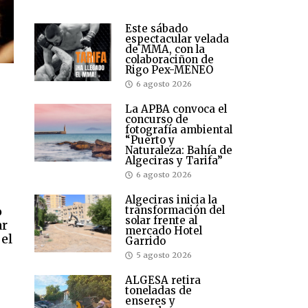
Este sábado
espectacular velada
de MMA, con la
colaboraciñon de
Rigo Pex-MENEO
6 agosto 2026
La APBA convoca el
concurso de
fotografía ambiental
“Puerto y
Naturaleza: Bahía de
Algeciras y Tarifa”
6 agosto 2026
Algeciras inicia la
o
transformación del
solar frente al
ar
mercado Hotel
 el
Garrido
5 agosto 2026
ALGESA retira
toneladas de
enseres y