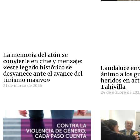
La memoria del atún se
convierte en cine y mensaje:
«este legado histórico se
Landaluce env
desvanece ante el avance del
ánimo a los gu
turismo masivo»
heridos en act
21 de marzo de 2026
Tahivilla
24 de octubre de 202