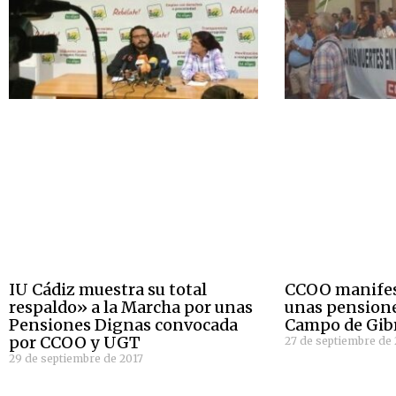
IU Cádiz muestra su total
CCOO manifes
respaldo» a la Marcha por unas
unas pensione
Pensiones Dignas convocada
Campo de Gibr
por CCOO y UGT
27 de septiembre de 
29 de septiembre de 2017