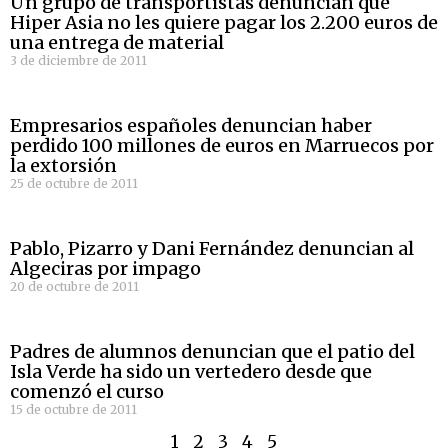
Un grupo de transportistas denuncian que
Hiper Asia no les quiere pagar los 2.200 euros de
una entrega de material
3 de diciembre de 2011
Empresarios españoles denuncian haber
perdido 100 millones de euros en Marruecos por
la extorsión
25 de octubre de 2011
Pablo, Pizarro y Dani Fernández denuncian al
Algeciras por impago
20 de octubre de 2011
Padres de alumnos denuncian que el patio del
Isla Verde ha sido un vertedero desde que
comenzó el curso
15 de octubre de 2011
1
2
3
4
5