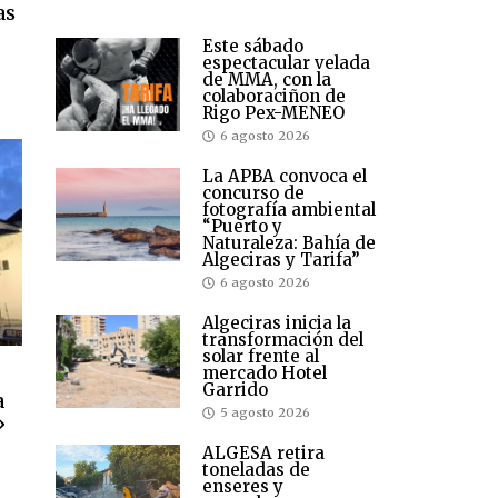
as
Este sábado
espectacular velada
de MMA, con la
colaboraciñon de
Rigo Pex-MENEO
6 agosto 2026
La APBA convoca el
concurso de
fotografía ambiental
“Puerto y
Naturaleza: Bahía de
Algeciras y Tarifa”
6 agosto 2026
Algeciras inicia la
transformación del
solar frente al
mercado Hotel
Garrido
a
5 agosto 2026
»
ALGESA retira
toneladas de
enseres y