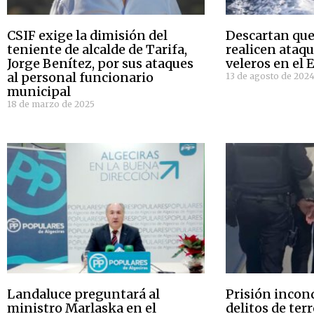
CSIF exige la dimisión del
Descartan que
teniente de alcalde de Tarifa,
realicen ataq
Jorge Benítez, por sus ataques
veleros en el 
al personal funcionario
13 de agosto de 202
municipal
18 de marzo de 2025
Landaluce preguntará al
Prisión incon
ministro Marlaska en el
delitos de ter