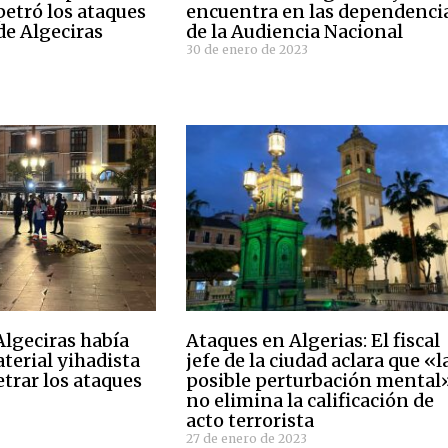
petró los ataques
encuentra en las dependenci
 de Algeciras
de la Audiencia Nacional
30 de enero de 2023
Algeciras había
Ataques en Algerias: El fiscal
erial yihadista
jefe de la ciudad aclara que «l
trar los ataques
posible perturbación mental
no elimina la calificación de
acto terrorista
27 de enero de 2023