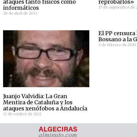
ataques tanto físicos como
reprobarlos»
informáticos
17 de septiembre de 
28 de abril de 2013
El PP censura 
Bossano a la G
3 de febrero de 2010
Juanjo Valvidia: La Gran
Mentira de Cataluña y los
ataques xenófobos a Andalucía
11 de octubre de 2011