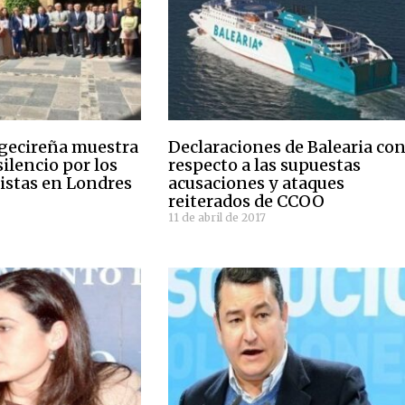
lgecireña muestra
Declaraciones de Balearia co
silencio por los
respecto a las supuestas
ristas en Londres
acusaciones y ataques
reiterados de CCOO
11 de abril de 2017