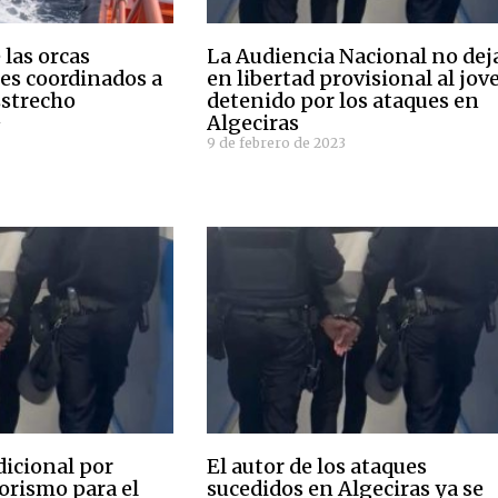
 las orcas
La Audiencia Nacional no dej
ues coordinados a
en libertad provisional al jov
Estrecho
detenido por los ataques en
Algeciras
4
9 de febrero de 2023
dicional por
El autor de los ataques
rorismo para el
sucedidos en Algeciras ya se