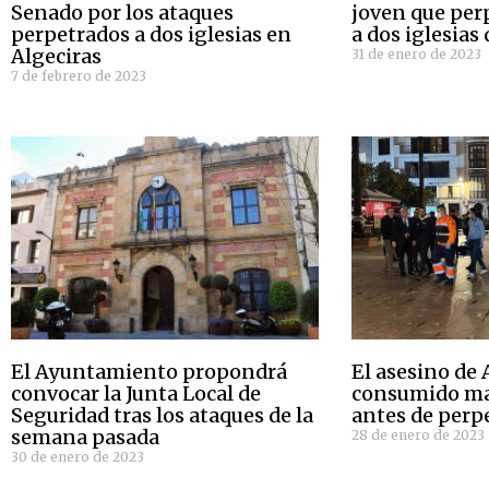
Senado por los ataques
joven que per
perpetrados a dos iglesias en
a dos iglesias
Algeciras
31 de enero de 2023
7 de febrero de 2023
El Ayuntamiento propondrá
El asesino de 
convocar la Junta Local de
consumido mat
Seguridad tras los ataques de la
antes de perpe
semana pasada
28 de enero de 2023
30 de enero de 2023