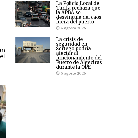
La Policía Local de
Tarifa rechaza que
la APBA se
desvincule del caos
fuera del puerto
4 agosto 2026
La crisis de
seguridad en
Sertego podría
on
afectar al
el
funcionamiento del
Puerto de Algeciras
durante la OPE
5 agosto 2026