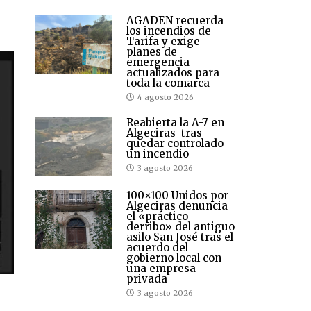
AGADEN recuerda
los incendios de
Tarifa y exige
planes de
emergencia
actualizados para
toda la comarca
4 agosto 2026
Reabierta la A-7 en
Algeciras tras
quedar controlado
un incendio
3 agosto 2026
100×100 Unidos por
Algeciras denuncia
el «práctico
derribo» del antiguo
asilo San José tras el
acuerdo del
gobierno local con
una empresa
privada
3 agosto 2026