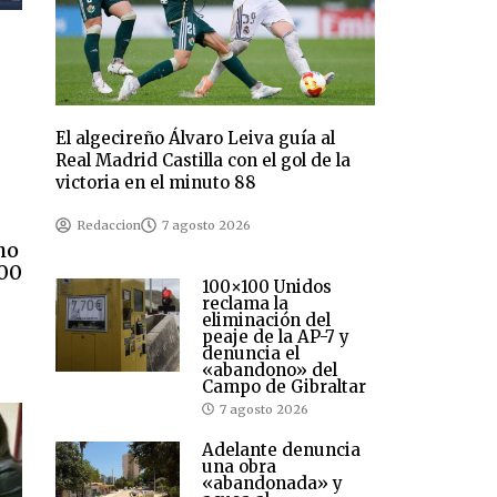
El algecireño Álvaro Leiva guía al
Real Madrid Castilla con el gol de la
victoria en el minuto 88
Redaccion
7 agosto 2026
ho
000
100×100 Unidos
reclama la
eliminación del
peaje de la AP-7 y
denuncia el
«abandono» del
Campo de Gibraltar
7 agosto 2026
Adelante denuncia
una obra
«abandonada» y