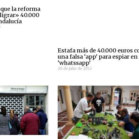
que la reforma
eligrar» 40.000
ndalucía
3
Estafa más de 40.000 euros c
una falsa ‘app’ para espiar en 
‘whatssapp’
20 de julio de 2013