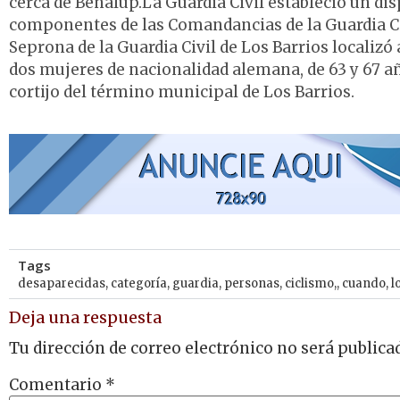
cerca de Benalup.La Guardia Civil estableció un di
componentes de las Comandancias de la Guardia Civi
Seprona de la Guardia Civil de Los Barrios localizó
dos mujeres de nacionalidad alemana, de 63 y 67 añ
cortijo del término municipal de Los Barrios.
Tags
desaparecidas
,
categoría
,
guardia
,
personas
,
ciclismo,
,
cuando
,
l
Deja una respuesta
Tu dirección de correo electrónico no será publica
Comentario
*