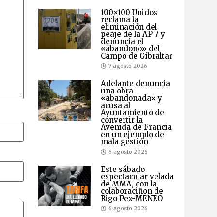
100×100 Unidos
reclama la
eliminación del
peaje de la AP-7 y
denuncia el
«abandono» del
Campo de Gibraltar
7 agosto 2026
Adelante denuncia
una obra
«abandonada» y
acusa al
Ayuntamiento de
convertir la
Avenida de Francia
en un ejemplo de
mala gestión
6 agosto 2026
Este sábado
espectacular velada
de MMA, con la
colaboraciñon de
Rigo Pex-MENEO
6 agosto 2026