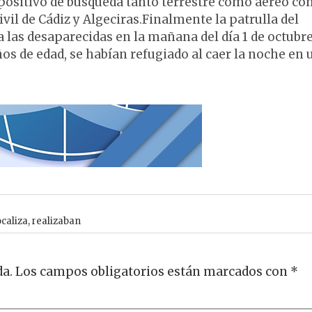
spositivo de búsqueda tanto terrestre como aéreo co
l de Cádiz y Algeciras.Finalmente la patrulla del
 a las desaparecidas en la mañana del día 1 de octubre
os de edad, se habían refugiado al caer la noche en 
ocaliza
,
realizaban
da.
Los campos obligatorios están marcados con
*