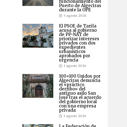
funcionamiento del
Puerto de Algeciras
durante la OPE
5 agosto 2026
El PSOE de Tarifa
acusa al gobierno
de PP-NAT de
priorizar intereses
privados con dos
expedientes
urbanísticos
aprobados por
urgencia
3 agosto 2026
100×100 Unidos por
Algeciras denuncia
el «práctico
derribo» del
antiguo asilo San
José tras el acuerdo
del gobierno local
con una empresa
privada
3 agosto 2026
La Federación de