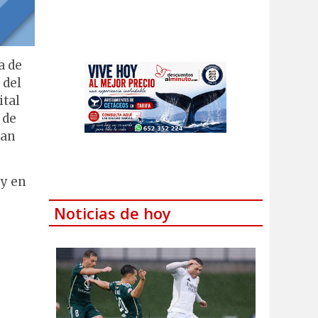
a de
 del
ital
 de
ían
 y en
Noticias de hoy