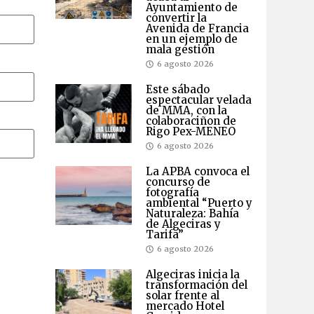
Ayuntamiento de
convertir la
Avenida de Francia
en un ejemplo de
mala gestión
6 agosto 2026
Este sábado
espectacular velada
de MMA, con la
colaboraciñon de
Rigo Pex-MENEO
6 agosto 2026
La APBA convoca el
concurso de
fotografía
ambiental “Puerto y
Naturaleza: Bahía
de Algeciras y
Tarifa”
6 agosto 2026
Algeciras inicia la
transformación del
solar frente al
mercado Hotel