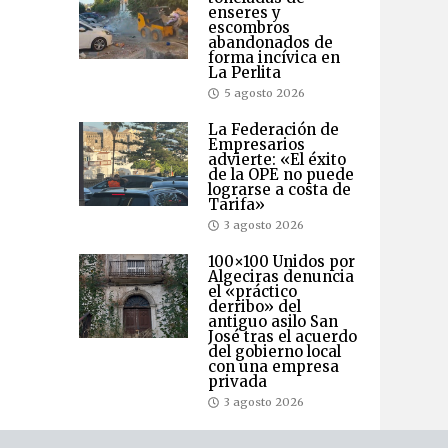
enseres y
escombros
abandonados de
forma incívica en
La Perlita
5 agosto 2026
La Federación de
Empresarios
advierte: «El éxito
de la OPE no puede
lograrse a costa de
Tarifa»
3 agosto 2026
100×100 Unidos por
Algeciras denuncia
el «práctico
derribo» del
antiguo asilo San
José tras el acuerdo
del gobierno local
con una empresa
privada
3 agosto 2026