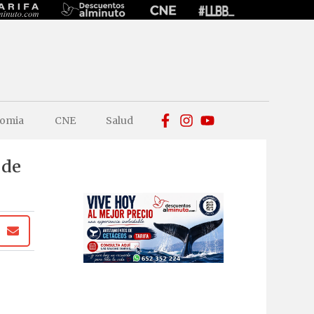
omia
CNE
Salud
 de