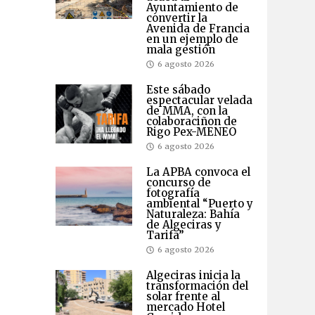
Ayuntamiento de
convertir la
Avenida de Francia
en un ejemplo de
mala gestión
6 agosto 2026
Este sábado
espectacular velada
de MMA, con la
colaboraciñon de
Rigo Pex-MENEO
6 agosto 2026
La APBA convoca el
concurso de
fotografía
ambiental “Puerto y
Naturaleza: Bahía
de Algeciras y
Tarifa”
6 agosto 2026
Algeciras inicia la
transformación del
solar frente al
mercado Hotel