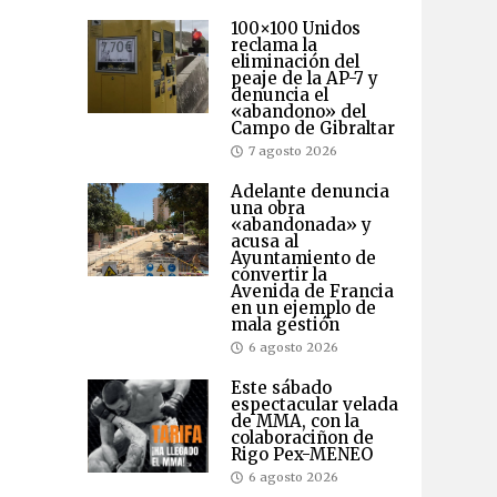
100×100 Unidos
reclama la
eliminación del
peaje de la AP-7 y
denuncia el
«abandono» del
Campo de Gibraltar
7 agosto 2026
Adelante denuncia
una obra
«abandonada» y
acusa al
Ayuntamiento de
convertir la
Avenida de Francia
en un ejemplo de
mala gestión
6 agosto 2026
Este sábado
espectacular velada
de MMA, con la
colaboraciñon de
Rigo Pex-MENEO
6 agosto 2026