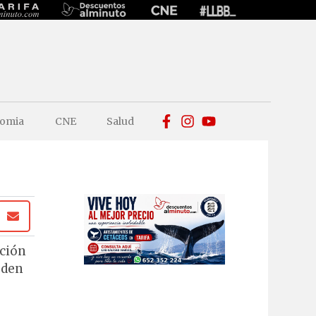
omia
CNE
Salud
nción
eden