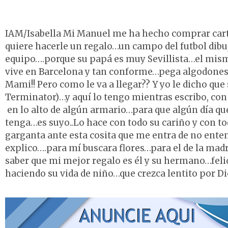
IAM/Isabella Mi Manuel me ha hecho comprar cartuli
quiere hacerle un regalo…un campo del futbol dibuj
equipo….porque su papá es muy Sevillista…el mismo
vive en Barcelona y tan conforme…pega algodones
Mami!! Pero como le va a llegar?? Y yo le dicho q
Terminator)…y aquí lo tengo mientras escribo, con 
en lo alto de algún armario…para que algún día que
tenga…es suyo..Lo hace con todo su cariño y con t
garganta ante esta cosita que me entra de no ente
explico….para mí buscara flores…para el de la madr
saber que mi mejor regalo es él y su hermano…feli
haciendo su vida de niño…que crezca lentito por 