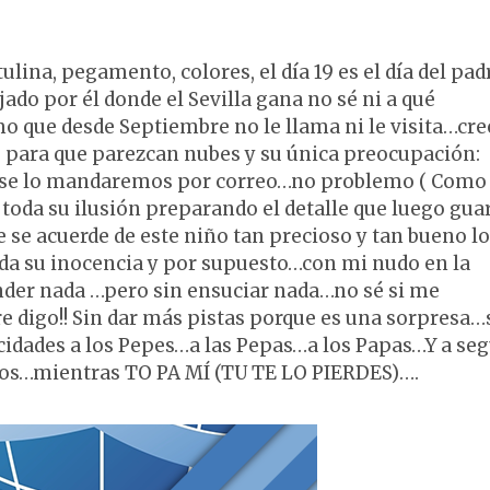
na, pegamento, colores, el día 19 es el día del pad
ado por él donde el Sevilla gana no sé ni a qué
 que desde Septiembre no le llama ni le visita…cre
 para que parezcan nubes y su única preocupación:
ue se lo mandaremos por correo…no problemo ( Como 
toda su ilusión preparando el detalle que luego gua
 se acuerde de este niño tan precioso y tan bueno lo
oda su inocencia y por supuesto…con mi nudo en la
nder nada …pero sin ensuciar nada…no sé si me
e digo!! Sin dar más pistas porque es una sorpresa…
cidades a los Pepes…a las Pepas…a los Papas…Y a seg
Dios…mientras TO PA MÍ (TU TE LO PIERDES)….