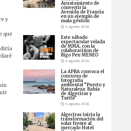
Ayuntamiento de
convertir la
Avenida de Francia
en un ejemplo de
re y
mala gestión
6 agosto 2026
e que
Este sábado
espectacular velada
de MMA, con la
diría
colaboraciñon de
Rigo Pex-MENEO
rdaré
6 agosto 2026
La APBA convoca el
concurso de
fotografía
sin
ambiental “Puerto y
Naturaleza: Bahía
uir
de Algeciras y
Tarifa”
6 agosto 2026
Algeciras inicia la
transformación del
solar frente al
mercado Hotel