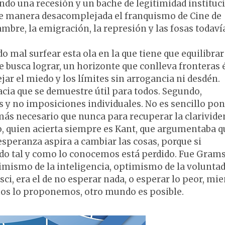
endo una recesión y un bache de legitimidad instituc
a de manera desacomplejada el franquismo de Cine de
hambre, la emigración, la represión y las fosas todaví
ndo mal surfear esta ola en la que tiene que equilibrar
e busca lograr, un horizonte que conlleva fronteras 
r el miedo y los límites sin arrogancia ni desdén.
cia que se demuestre útil para todos. Segundo,
s y no imposiciones individuales. No es sencillo pon
más necesario que nunca para recuperar la clarivide
ndo, quien acierta siempre es Kant, que argumentaba 
esperanza aspira a cambiar las cosas, porque si
o tal y como lo conocemos está perdido. Fue Grams
simismo de la inteligencia, optimismo de la voluntad
, era el de no esperar nada, o esperar lo peor, mie
 nos lo proponemos, otro mundo es posible.