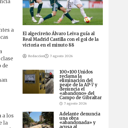
encia
a
ntes a
El algecireño Álvaro Leiva guía al
icas
Real Madrid Castilla con el gol de la
victoria en el minuto 88
a
Redaccion
7 agosto 2026
 clase
o de
100×100 Unidos
reclama la
han
eliminación del
peaje de la AP-7 y
denuncia el
«abandono» del
Campo de Gibraltar
7 agosto 2026
Adelante denuncia
 a los
una obra
e la
«abandonada» y
acusa al