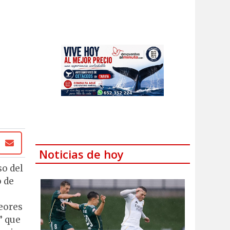
Noticias de hoy
so del
o de
peores
” que