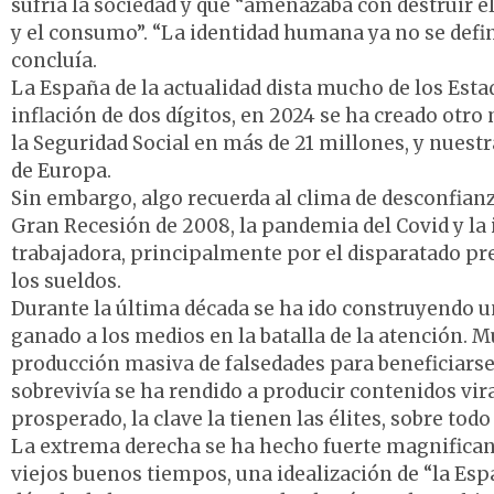
sufría la sociedad y que “amenazaba con destruir el
y el consumo”. “La identidad humana ya no se defin
concluía.
La España de la actualidad dista mucho de los Esta
inflación de dos dígitos, en 2024 se ha creado otro
la Seguridad Social en más de 21 millones, y nue
de Europa.
Sin embargo, algo recuerda al clima de desconfianza
Gran Recesión de 2008, la pandemia del Covid y la i
trabajadora, principalmente por el disparatado pr
los sueldos.
Durante la última década se ha ido construyendo u
ganado a los medios en la batalla de la atención.
producción masiva de falsedades para beneficiarse 
sobrevivía se ha rendido a producir contenidos vir
prosperado, la clave la tienen las élites, sobre todo
La extrema derecha se ha hecho fuerte magnifican
viejos buenos tiempos, una idealización de “la Españ