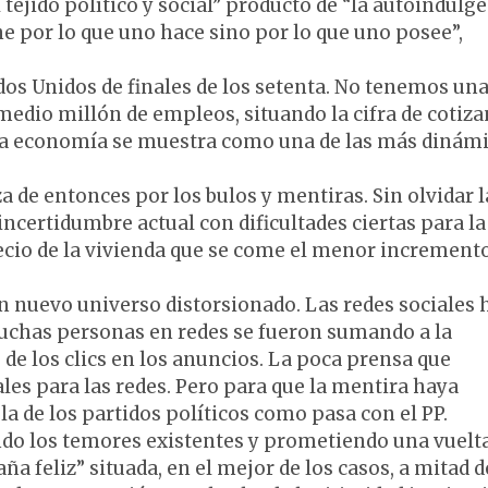
 tejido político y social” producto de “la autoindulg
e por lo que uno hace sino por lo que uno posee”,
dos Unidos de finales de los setenta. No tenemos un
 medio millón de empleos, situando la cifra de cotiza
stra economía se muestra como una de las más dinám
 de entonces por los bulos y mentiras. Sin olvidar l
ncertidumbre actual con dificultades ciertas para la
ecio de la vivienda que se come el menor increment
n nuevo universo distorsionado. Las redes sociales 
 Muchas personas en redes se fueron sumando a la
de los clics en los anuncios. La poca prensa que
ales para las redes. Pero para que la mentira haya
 la de los partidos políticos como pasa con el PP.
do los temores existentes y prometiendo una vuelta
a feliz” situada, en el mejor de los casos, a mitad d