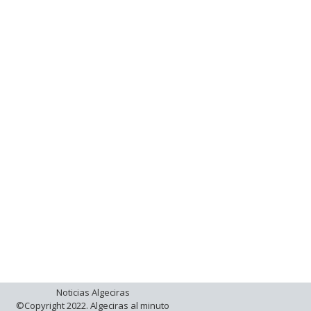
Noticias Algeciras
©Copyright 2022. Algeciras al minuto