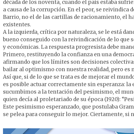
década de los noventa, cuando el país estaba sufri
a causa de la corrupción. En el peor, se reivindic
Barrio, no el de las cartillas de racionamiento, el 
existentes.
A la izquierda, crítica por naturaleza, se le está da
bueno conseguido con la reivindicación de lo que s
y económicas. La respuesta progresista debe maneja
Primero, restituyendo la confianza en una democra
afirmando que los límites son decisiones colectiva
bailar al optimismo con nuestra realidad, pero es 
Así que, si de lo que se trata es de mejorar el mu
es posible actuar correctamente sin esperanza: la 
sucumbimos a la tentación del pesimismo, el mund
quien decía al proletariado de su época (1920): “Pe
Este pesimismo esperanzado, que postulaba Gramsci
se pelea para conseguir lo mejor. Ciertamente, si