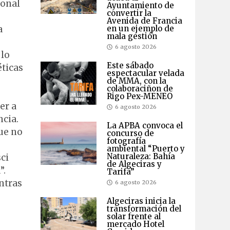
ional
Ayuntamiento de
convertir la
Avenida de Francia
a
en un ejemplo de
mala gestión
6 agosto 2026
 lo
Este sábado
éticas
espectacular velada
de MMA, con la
colaboraciñon de
Rigo Pex-MENEO
er a
6 agosto 2026
ncia.
La APBA convoca el
que no
concurso de
fotografía
ambiental “Puerto y
Naturaleza: Bahía
ci
de Algeciras y
”.
Tarifa”
ntras
6 agosto 2026
Algeciras inicia la
transformación del
solar frente al
mercado Hotel