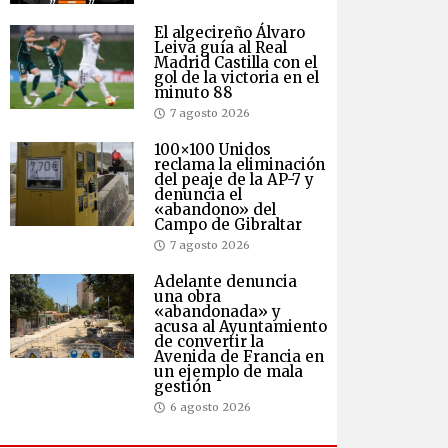
El algecireño Álvaro
Leiva guía al Real
Madrid Castilla con el
gol de la victoria en el
minuto 88
7 agosto 2026
100×100 Unidos
reclama la eliminación
del peaje de la AP-7 y
denuncia el
«abandono» del
Campo de Gibraltar
7 agosto 2026
Adelante denuncia
una obra
«abandonada» y
acusa al Ayuntamiento
de convertir la
Avenida de Francia en
un ejemplo de mala
gestión
6 agosto 2026