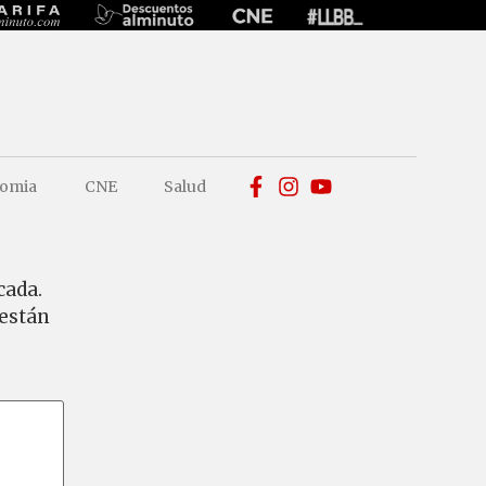
omia
CNE
Salud
cada.
 están