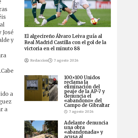
e
ras
éis
al
y José
El algecireño Álvaro Leiva guía al
alde y
Real Madrid Castilla con el gol de la
victoria en el minuto 88
ara
Redaccion
7 agosto 2026
.Cabe
100×100 Unidos
reclama la
eliminación del
peaje de la AP-7 y
ido a
denuncia el
«abandono» del
íguez
Campo de Gibraltar
r a
7 agosto 2026
Adelante denuncia
una obra
«abandonada» y
acusa al