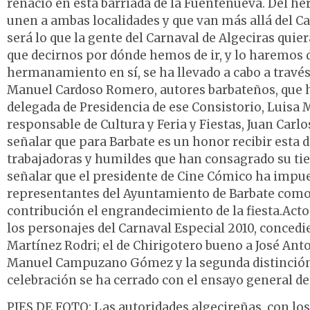
renació en esta barriada de la Fuentenueva. Del h
unen a ambas localidades y que van más allá del Car
será lo que la gente del Carnaval de Algeciras qui
que decirnos por dónde hemos de ir, y lo haremos de
hermanamiento en sí, se ha llevado a cabo a travé
Manuel Cardoso Romero, autores barbateños, que h
delegada de Presidencia de ese Consistorio, Luisa M
responsable de Cultura y Feria y Fiestas, Juan Car
señalar que para Barbate es un honor recibir esta d
trabajadoras y humildes que han consagrado su tie
señalar que el presidente de Cine Cómico ha impue
representantes del Ayuntamiento de Barbate como
contribución el engrandecimiento de la fiesta.Acto 
los personajes del Carnaval Especial 2010, concedie
Martínez Rodri; el de Chirigotero bueno a José An
Manuel Campuzano Gómez y la segunda distinción 
celebración se ha cerrado con el ensayo general de l
PIES DE FOTO: Las autoridades algecireñas, con los