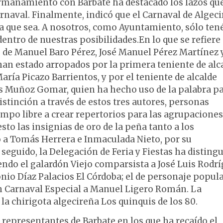
ermanamiento con Barbate ha destacado los lazos qu
naval. Finalmente, indicó que el Carnaval de Algeci
era que sea. A nosotros, como Ayuntamiento, sólo ten
ntro de nuestras posibilidades.En lo que se refiere 
s de Manuel Baro Pérez, José Manuel Pérez Martínez 
an estado arropados por la primera teniente de alc
aría Picazo Barrientos, y por el teniente de alcalde
los Muñoz Gomar, quien ha hecho uso de la palabra p
istinción a través de estos tres autores, personas
mpo libre a crear repertorios para las agrupaciones
sto las insignias de oro de la peña tanto a los
 a Tomás Herrera e Inmaculada Nieto, por su
seguido, la Delegación de Feria y Fiestas ha distingu
ndo el galardón Viejo comparsista a José Luis Rodr
tonio Díaz Palacios El Córdoba; el de personaje popula
Carnaval Especial a Manuel Ligero Román. La
a chirigota algecireña Los quinquis de los 80.
 representantes de Barbate en los que ha recaído el