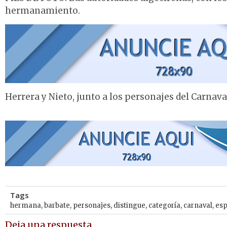
hermanamiento.
Herrera y Nieto, junto a los personajes del Carnava
Tags
hermana
,
barbate
,
personajes
,
distingue
,
categoría
,
carnaval
,
esp
Deja una respuesta