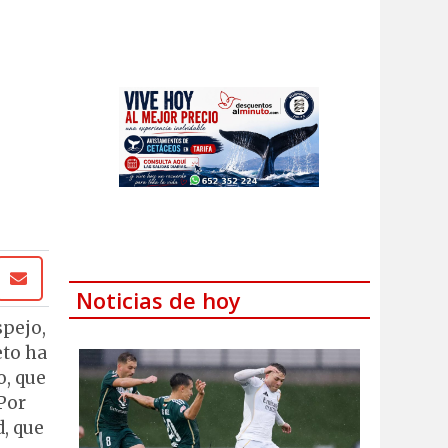
Noticias de hoy
spejo,
eto ha
o, que
Por
d, que