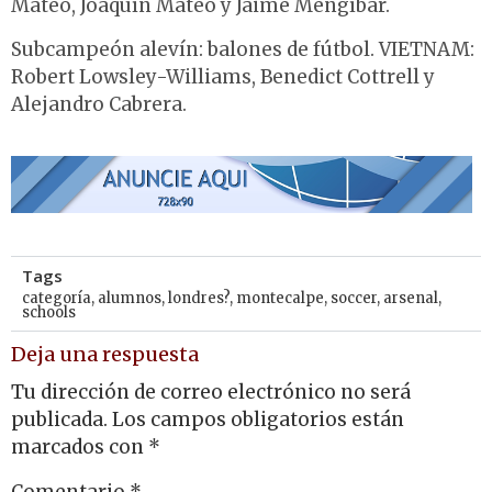
Mateo, Joaquín Mateo y Jaime Mengíbar.
Subcampeón alevín: balones de fútbol. VIETNAM:
Robert Lowsley-Williams, Benedict Cottrell y
Alejandro Cabrera.
Tags
categoría
,
alumnos
,
londres?
,
montecalpe
,
soccer
,
arsenal
,
schools
Deja una respuesta
Tu dirección de correo electrónico no será
publicada.
Los campos obligatorios están
marcados con
*
Comentario
*