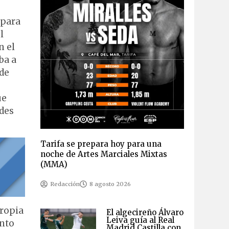
 para
l
n el
ba a
 de
ue
ades
Tarifa se prepara hoy para una
noche de Artes Marciales Mixtas
(MMA)
Redacción
8 agosto 2026
propia
El algecireño Álvaro
Leiva guía al Real
ento
Madrid Castilla con