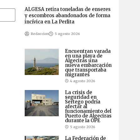
ALGESA retira toneladas de enseres
y escombros abandonados de forma
incívica en La Perlita
Redaccion
5 agosto 2026
Encuentran varada
en una playa de
Algeciras una
nueva embarcación
que transportaba
migrantes
4 agosto 2026
La crisis de
seguridad en
Sertego podría
afectar al
funcionamiento del
Puerto de Algeciras
durante la OPE
5 agosto 2026
La Federación de