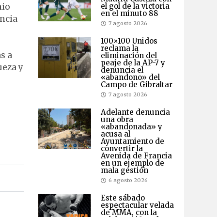
nio
el gol de la victoria
en el minuto 88
encia
7 agosto 2026
100×100 Unidos
reclama la
s a
eliminación del
peaje de la AP-7 y
ueza y
denuncia el
«abandono» del
Campo de Gibraltar
7 agosto 2026
Adelante denuncia
una obra
«abandonada» y
acusa al
Ayuntamiento de
convertir la
Avenida de Francia
en un ejemplo de
mala gestión
6 agosto 2026
Este sábado
espectacular velada
de MMA, con la