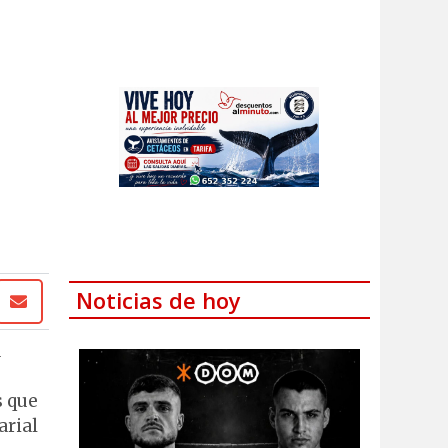
Noticias de hoy
a
s que
arial