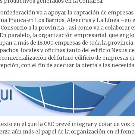
os productivos generados en la Comarca.
onfederación va a apoyar la captación de empresas
ona Franca en Los Barrios, Algeciras y La Línea –en e
onsorcio a la provincia-, así como va a colaborar e
 En paralelo, la organización empresarial, que englo
upan a más de 18.000 empresas de toda la provincia
pachos, locales y oficinas tanto del edificio Nexus de
ecomercialización del futuro edificio de empresas q
epción, con el fin de adecuar la oferta a las necesid
texto en el que la CEC prevé integrar y dotar de voz 
uerza aún más el papel de la organización en el fom