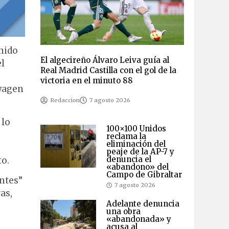
nido
El algecireño Álvaro Leiva guía al
el
Real Madrid Castilla con el gol de la
victoria en el minuto 88
swagen
Redaccion
7 agosto 2026
 lo
100×100 Unidos
reclama la
eliminación del
peaje de la AP-7 y
denuncia el
to.
«abandono» del
Campo de Gibraltar
ntes”
7 agosto 2026
as,
Adelante denuncia
una obra
«abandonada» y
acusa al