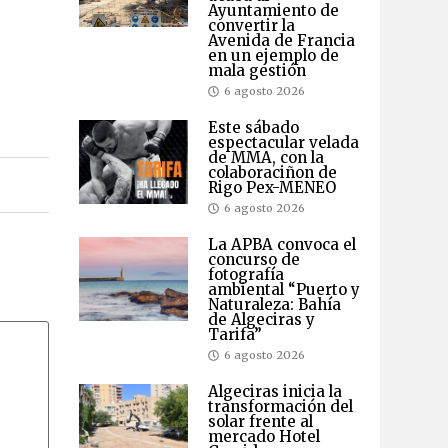
Ayuntamiento de
convertir la
Avenida de Francia
en un ejemplo de
mala gestión
6 agosto 2026
Este sábado
espectacular velada
de MMA, con la
colaboraciñon de
Rigo Pex-MENEO
6 agosto 2026
La APBA convoca el
concurso de
fotografía
ambiental “Puerto y
Naturaleza: Bahía
de Algeciras y
Tarifa”
6 agosto 2026
Algeciras inicia la
transformación del
solar frente al
mercado Hotel