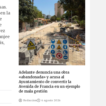
sas.
en la
e
e
vez
anjee
is,
Adelante denuncia una obra
«abandonada» y acusa al
Ayuntamiento de convertir la
Avenida de Francia en un ejemplo
de mala gestión
Redaccion
6 agosto 2026