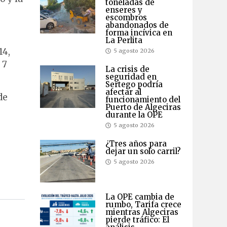
toneladas de
enseres y
escombros
abandonados de
forma incívica en
La Perlita
14,
5 agosto 2026
 7
La crisis de
seguridad en
Sertego podría
afectar al
de
funcionamiento del
Puerto de Algeciras
durante la OPE
5 agosto 2026
¿Tres años para
dejar un solo carril?
5 agosto 2026
La OPE cambia de
rumbo, Tarifa crece
mientras Algeciras
pierde tráfico: El