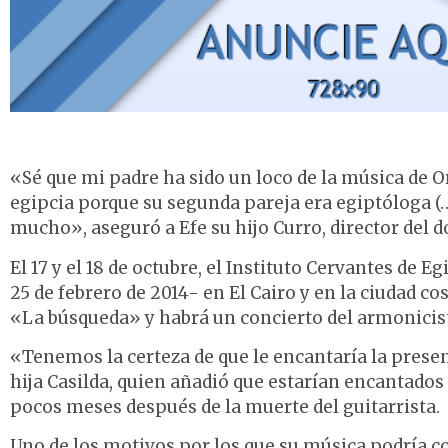
«Sé que mi padre ha sido un loco de la música de 
egipcia porque su segunda pareja era egiptóloga (
mucho», aseguró a Efe su hijo Curro, director del d
El 17 y el 18 de octubre, el Instituto Cervantes de 
25 de febrero de 2014- en El Cairo y en la ciudad c
«La búsqueda» y habrá un concierto del armonicist
«Tenemos la certeza de que le encantaría la presen
hija Casilda, quien añadió que estarían encantados
pocos meses después de la muerte del guitarrista.
Uno de los motivos por los que su música podría co