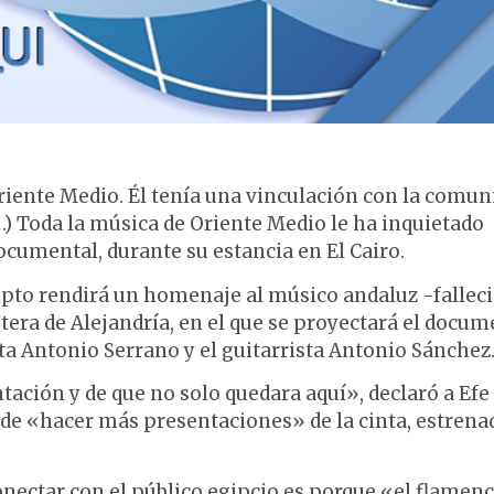
Oriente Medio. Él tenía una vinculación con la comun
…) Toda la música de Oriente Medio le ha inquietado
ocumental, durante su estancia en El Cairo.
Egipto rendirá un homenaje al músico andaluz -falleci
ostera de Alejandría, en el que se proyectará el docum
a Antonio Serrano y el guitarrista Antonio Sánchez
tación y de que no solo quedara aquí», declaró a Efe
 de «hacer más presentaciones» de la cinta, estrena
nectar con el público egipcio es porque «el flamenc