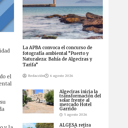
La APBA convoca el concurso de
idad
fotografía ambiental “Puerto y
Naturaleza: Bahía de Algeciras y
Tarifa”
do el
Redacción
6 agosto 2026
ental
.
Algeciras inicia la
transformación del
solar frente al
 su
mercado Hotel
Garrido
da
5 agosto 2026
ALGESA retira
o y la