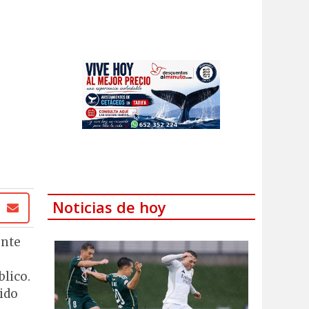
Noticias de hoy
ente
blico.
nido