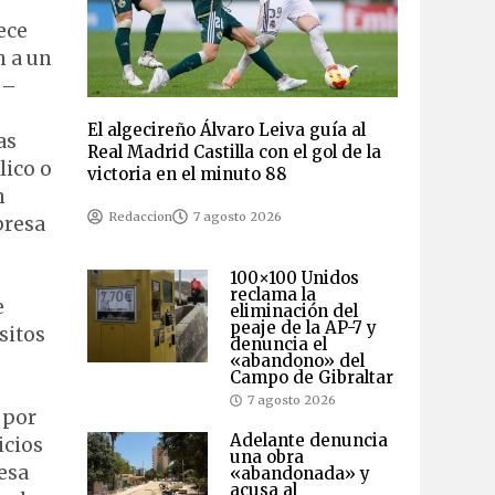
ece
n a un
 –
El algecireño Álvaro Leiva guía al
as
Real Madrid Castilla con el gol de la
lico o
victoria en el minuto 88
n
Redaccion
7 agosto 2026
presa
100×100 Unidos
reclama la
e
eliminación del
peaje de la AP-7 y
sitos
denuncia el
«abandono» del
Campo de Gibraltar
7 agosto 2026
 por
Adelante denuncia
icios
una obra
esa
«abandonada» y
acusa al