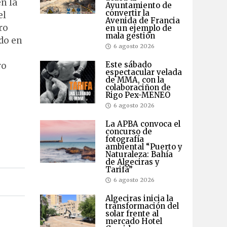
en la
Ayuntamiento de
convertir la
el
Avenida de Francia
ro
en un ejemplo de
mala gestión
ido en
6 agosto 2026
Este sábado
ro
espectacular velada
de MMA, con la
colaboraciñon de
Rigo Pex-MENEO
6 agosto 2026
La APBA convoca el
concurso de
fotografía
ambiental “Puerto y
Naturaleza: Bahía
de Algeciras y
Tarifa”
6 agosto 2026
Algeciras inicia la
transformación del
solar frente al
mercado Hotel