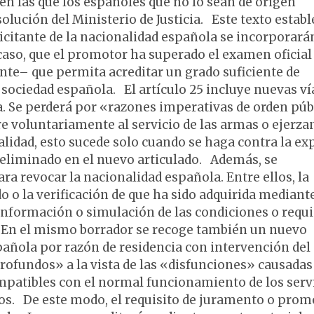
en las que los españoles que no lo sean de origen
lución del Ministerio de Justicia. Este texto establ
icitante de la nacionalidad española se incorporará
 caso, que el promotor ha superado el examen oficial
te– que permita acreditar un grado suficiente de
 sociedad española. El artículo 25 incluye nuevas ví
a. Se perderá por «razones imperativas de orden púb
e voluntariamente al servicio de las armas o ejerza
alidad, esto sucede solo cuando se haga contra la ex
o eliminado en el nuevo articulado. Además, se
a revocar la nacionalidad española. Entre ellos, la
do o la verificación de que ha sido adquirida mediant
 información o simulación de las condiciones o requi
n el mismo borrador se recoge también un nuevo
añola por razón de residencia con intervención del
ofundos» a la vista de las «disfunciones» causadas
ompatibles con el normal funcionamiento de los serv
vos. De este modo, el requisito de juramento o prom