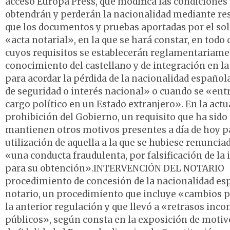
acceso Europa Press, que modifica las condiciones 
obtendrán y perderán la nacionalidad mediante reso
que los documentos y pruebas aportadas por el sol
«acta notarial», en la que se hará constar, en todo
cuyos requisitos se establecerán reglamentariamen
conocimiento del castellano y de integración en la
para acordar la pérdida de la nacionalidad español
de seguridad o interés nacional» o cuando se «entr
cargo político en un Estado extranjero». En la actu
prohibición del Gobierno, un requisito que ha sid
mantienen otros motivos presentes a día de hoy par
utilización de aquella a la que se hubiese renuncia
«una conducta fraudulenta, por falsificación de la
para su obtención».INTERVENCIÓN DEL NOTARIO E
procedimiento de concesión de la nacionalidad esp
notario, un procedimiento que incluye «cambios pr
la anterior regulación y que llevó a «retrasos inc
públicos», según consta en la exposición de moti