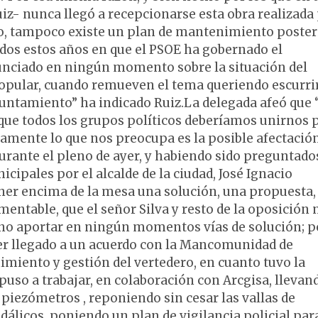
z- nunca llegó a recepcionarse esta obra realizada
nto, tampoco existe un plan de mantenimiento poster
odos estos años en que el PSOE ha gobernado el
nunciado en ningún momento sobre la situación del
Popular, cuando remueven el tema queriendo escurrir
Ayuntamiento” ha indicado Ruiz.La delegada afeó que 
 que todos los grupos políticos deberíamos unirnos 
ramente lo que nos preocupa es la posible afectació
durante el pleno de ayer, y habiendo sido preguntad
cipales por el alcalde de la ciudad, José Ignacio
ner encima de la mesa una solución, una propuesta,
entable, que el señor Silva y resto de la oposición 
 no aportar en ningún momentos vías de solución; p
ber llegado a un acuerdo con la Mancomunidad de
miento y gestión del vertedero, en cuanto tuvo la
 puso a trabajar, en colaboración con Arcgisa, llevan
 piezómetros , reponiendo sin cesar las vallas de
dálicos, poniendo un plan de vigilancia policial par