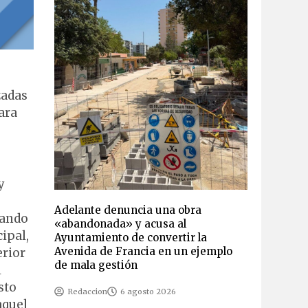
zadas
ara
y
Adelante denuncia una obra
pando
«abandonada» y acusa al
ipal,
Ayuntamiento de convertir la
Avenida de Francia en un ejemplo
erior
de mala gestión
l
sto
Redaccion
6 agosto 2026
aquel