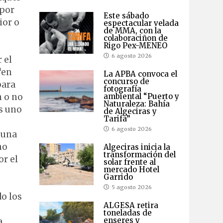
 por
Este sábado
ior o
espectacular velada
de MMA, con la
colaboraciñon de
Rigo Pex-MENEO
6 agosto 2026
 el
“en
La APBA convoca el
concurso de
para
fotografía
ambiental “Puerto y
n o no
Naturaleza: Bahía
os uno
de Algeciras y
Tarifa”
6 agosto 2026
 una
no
Algeciras inicia la
transformación del
or el
solar frente al
mercado Hotel
Garrido
5 agosto 2026
do los
ALGESA retira
toneladas de
enseres y
a