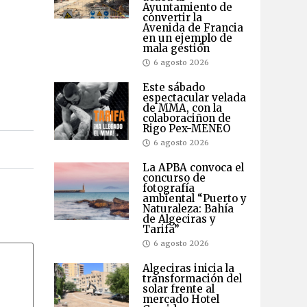
Ayuntamiento de
convertir la
Avenida de Francia
en un ejemplo de
mala gestión
6 agosto 2026
Este sábado
espectacular velada
de MMA, con la
colaboraciñon de
Rigo Pex-MENEO
6 agosto 2026
La APBA convoca el
concurso de
fotografía
ambiental “Puerto y
Naturaleza: Bahía
de Algeciras y
Tarifa”
6 agosto 2026
Algeciras inicia la
transformación del
solar frente al
mercado Hotel