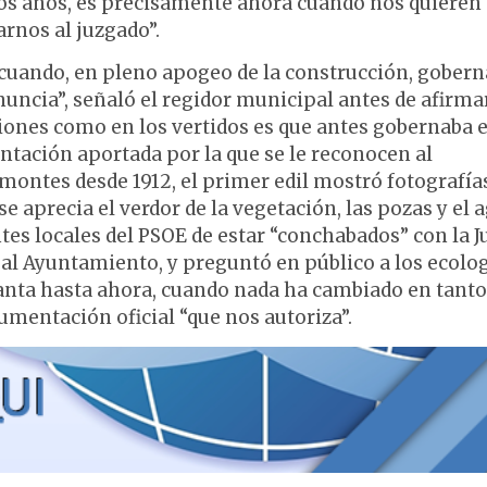
tos años, es precisamente ahora cuando nos quieren
arnos al juzgado”.
 cuando, en pleno apogeo de la construcción, gober
nuncia”, señaló el regidor municipal antes de afirma
iones como en los vertidos es que antes gobernaba e
tación aportada por la que se le reconocen al
montes desde 1912, el primer edil mostró fotografía
e aprecia el verdor de la vegetación, las pozas y el 
ntes locales del PSOE de estar “conchabados” con la J
s al Ayuntamiento, y preguntó en público a los ecolo
anta hasta ahora, cuando nada ha cambiado en tanto
cumentación oficial “que nos autoriza”.