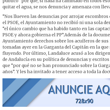
público “por qué, si nada ha cambiado en todos es
quitar el agua, se nos denuncia y amenaza con llev
“Nos llueven las denuncias por arrojar escombros
el PSOE, el Ayuntamiento no recibió ni una sola de
“el único cambio que ha habido tanto en las captac
PSOE y ahora gobierna el PP”.Además de la documen
Ayuntamiento derechos sobre los acuíferos de sus 
tomadas ayer en la Garganta del Capitán en la que s
fluyendo. Por último, Landaluce acusó a los dirige
de Andalucía en su política de denuncias y escrito
que “por qué no se han pronunciado sobre la Garg
años”. Y les ha invitado a tener acceso a toda la do