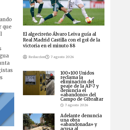
nando
r que
l
El algecireño Álvaro Leiva guía al
Real Madrid Castilla con el gol de la
victoria en el minuto 88
s
agua
Redaccion
7 agosto 2026
unta
gistas
100×100 Unidos
s
reclama la
eliminación del
peaje de la AP-7 y
denuncia el
«abandono» del
Campo de Gibraltar
7 agosto 2026
Adelante denuncia
una obra
«abandonada» y
acusa al