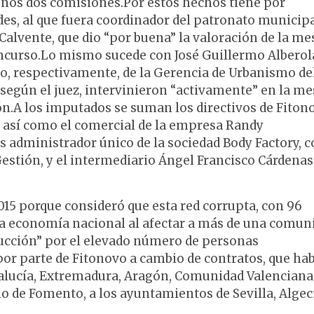
nos dos comisiones.Por estos hechos tiene por
des, al que fuera coordinador del patronato municipa
alvente, que dio “por buena” la valoración de la me
oncurso.Lo mismo sucede con José Guillermo Alberol
ico, respectivamente, de la Gerencia de Urbanismo de
según el juez, intervinieron “activamente” en la me
ión.A los imputados se suman los directivos de Fiton
, así como el comercial de la empresa Randy
 administrador único de la sociedad Body Factory, c
estión, y el intermediario Ángel Francisco Cárdenas
015 porque consideró que esta red corrupta, con 96
la economía nacional al afectar a más de una comun
ucción” por el elevado número de personas
por parte de Fitonovo a cambio de contratos, que ha
dalucía, Extremadura, Aragón, Comunidad Valenciana
io de Fomento, a los ayuntamientos de Sevilla, Algec