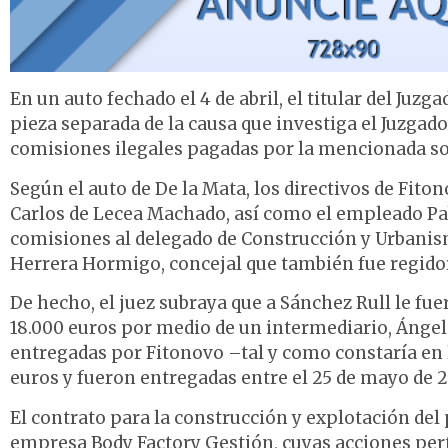
En un auto fechado el 4 de abril, el titular del Juz
pieza separada de la causa que investiga el Juzgad
comisiones ilegales pagadas por la mencionada so
Según el auto de De la Mata, los directivos de Fito
Carlos de Lecea Machado, así como el empleado Pa
comisiones al delegado de Construcción y Urbanis
Herrera Hormigo, concejal que también fue regidor,
De hecho, el juez subraya que a Sánchez Rull le fu
18.000 euros por medio de un intermediario, Ángel 
entregadas por Fitonovo –tal y como constaría en l
euros y fueron entregadas entre el 25 de mayo de 20
El contrato para la construcción y explotación del p
empresa Body Factory Gestión, cuyas acciones perte