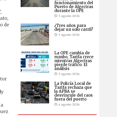
funcionamiento del
Puerto de Algeciras
durante la OPE
,
5 agosto 2026
ato,
o de
¿Tres años para
dejar un solo carril?
5 agosto 2026
La OPE cambia de
rumbo, Tarifa crece
mientras Algeciras
pierde tráfico: El
análisis
5 agosto 2026
ctor
La Policía Local de
Tarifa rechaza que
la APBA se
dy
desvincule del caos
fuera del puerto
ha
4 agosto 2026
juez