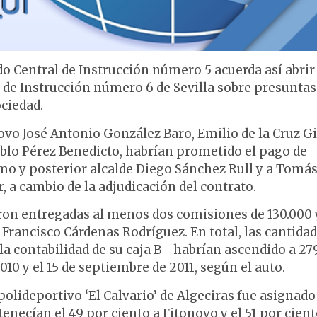
gado Central de Instrucción número 5 acuerda así abri
o de Instrucción número 6 de Sevilla sobre presuntas
ciedad.
novo José Antonio González Baro, Emilio de la Cruz Gi
blo Pérez Benedicto, habrían prometido el pago de
mo y posterior alcalde Diego Sánchez Rull y a Tomá
 a cambio de la adjudicación del contrato.
eron entregadas al menos dos comisiones de 130.000 
Francisco Cárdenas Rodríguez. En total, las cantida
a contabilidad de su caja B– habrían ascendido a 27
10 y el 15 de septiembre de 2011, según el auto.
olideportivo ‘El Calvario’ de Algeciras fue asignado 
necían el 49 por ciento a Fitonovo y el 51 por cient