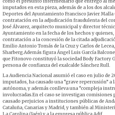
como el presunto intermediario que entregó al me
imputados en esta pieza, además de a los dos alcal
Deportes del Ayuntamiento Francisco Javier Malla C
contratación en la adjudicación fraudulenta del c
José Álvarez, arquitecto municipal y director técn
Ayuntamiento en la fecha de los hechos y quienes, 
contratación a la concesión de la citada adjudicac
Emilio Antonio Tomás de la Cruz y Carlos de Lecea
Sharberg.Además figura Ángel Luis García Balcones
que Fitonovo constituyó la sociedad Body Factory G
persona de confianza del exalcalde Sánchez Rull.
La Audiencia Nacional asumió el caso en julio de 2
imputados, ha causado una “grave repercusión” a 
autónoma, y además conlleva una “compleja instr
involucradas.En el caso se investigan comisiones 
causado perjuicios a instituciones públicas de An
Cataluña, Canarias y Madrid, y también al Minister
La Carolina (Jaén) y a la empresa pública Adif.