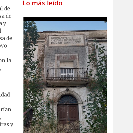
Lo más leído
l de
sa de
a y
l
sa de
ovo
on la
,
idad
brían
,
iras y