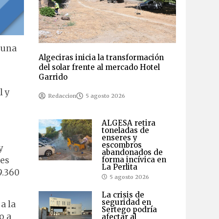
r una
Algeciras inicia la transformación
del solar frente al mercado Hotel
Garrido
l y
Redaccion
5 agosto 2026
s
ALGESA retira
toneladas de
enseres y
escombros
y
abandonados de
forma incívica en
des
La Perlita
9.360
5 agosto 2026
La crisis de
seguridad en
a la
Sertego podría
o a
afectar al