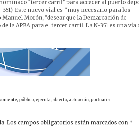
nominado “tercer carril” para acceder al puerto dep
N-351). Este nuevo vial es “muy necesario para los
do Manuel Morón, “desear que la Demarcación de
 de la APBA para el tercer carril. La N-351 es una vía 
poniente
,
público
,
ejecuta
,
abierta
,
actuación
,
portuaria
da.
Los campos obligatorios están marcados con
*