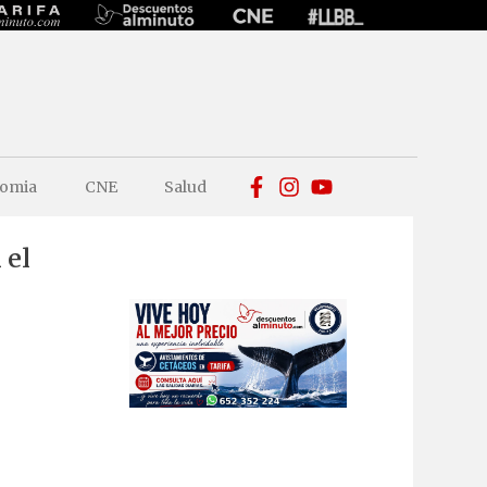
omia
CNE
Salud
 el