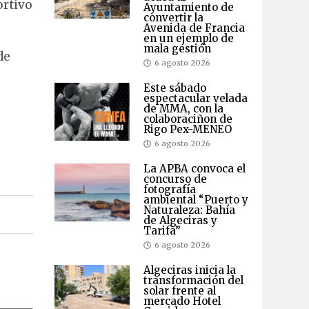
ortivo
Ayuntamiento de
convertir la
Avenida de Francia
en un ejemplo de
mala gestión
de
6 agosto 2026
Este sábado
espectacular velada
de MMA, con la
colaboraciñon de
Rigo Pex-MENEO
6 agosto 2026
La APBA convoca el
concurso de
fotografía
ambiental “Puerto y
Naturaleza: Bahía
de Algeciras y
Tarifa”
6 agosto 2026
Algeciras inicia la
transformación del
solar frente al
mercado Hotel