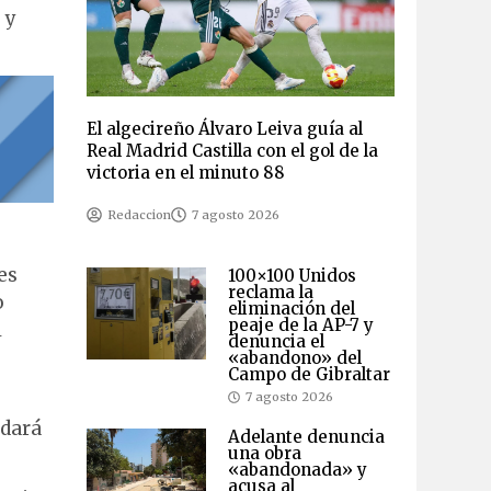
 y
El algecireño Álvaro Leiva guía al
Real Madrid Castilla con el gol de la
victoria en el minuto 88
Redaccion
7 agosto 2026
es
100×100 Unidos
reclama la
o
eliminación del
peaje de la AP-7 y
l
denuncia el
«abandono» del
Campo de Gibraltar
7 agosto 2026
 dará
Adelante denuncia
una obra
«abandonada» y
acusa al