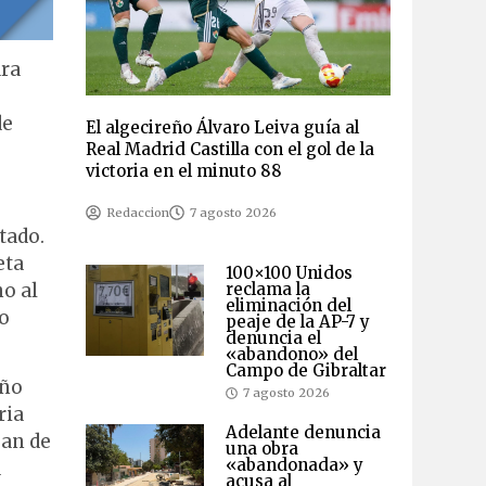
ara
de
El algecireño Álvaro Leiva guía al
Real Madrid Castilla con el gol de la
victoria en el minuto 88
Redaccion
7 agosto 2026
tado.
eta
100×100 Unidos
no al
reclama la
eliminación del
o
peaje de la AP-7 y
denuncia el
«abandono» del
Campo de Gibraltar
año
7 agosto 2026
ria
Adelante denuncia
uan de
una obra
«abandonada» y
a
acusa al