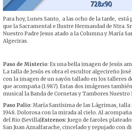
Para hoy, Lunes Santo, a las ocho de la tarde, está
que la Sacramental e Ilustre Hermandad de Ntra. Sr
Nuestro Padre Jesus atado a la Columna y María Sa
Algeciras.
Paso de Misterio
: Es una bella imagen de Jesús a
La talla de Jesús es obra el escultor algecireño Jo
con la imagen de un sayón tallado en los talleres d
que acompaña (1.987). Estas dos imágenes tambié
musical la Banda de Cornetas y Tambores Nuestro Pa
Paso Palio
: María Santísima de las Lágrimas, talla 
1948. Dolorosa con la mirada al cielo. Al acompañ
del Rio (Sevilla)
Estrenos:
Juego de faroles plateados
San Juan Aznalfarache, cincelado y repujado con di