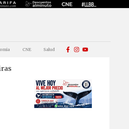
omia
CNE
Salud
iras