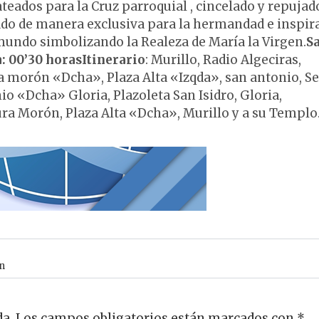
teados para la Cruz parroquial , cincelado y repujad
zado de manera exclusiva para la hermandad e inspir
 mundo simbolizando la Realeza de María la Virgen.
S
a: 00’30 horas
Itinerario
: Murillo, Radio Algeciras,
 morón «Dcha», Plaza Alta «Izqda», san antonio, Se
o «Dcha» Gloria, Plazoleta San Isidro, Gloria,
ra Morón, Plaza Alta «Dcha», Murillo y a su Templo
n
da.
Los campos obligatorios están marcados con
*