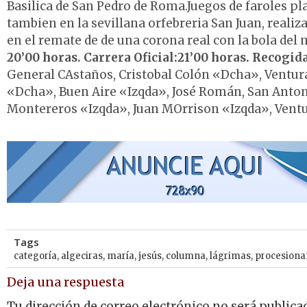
Basilica de San Pedro de Roma.Juegos de faroles pla
tambien en la sevillana orfebreria San Juan, reali
en el remate de de una corona real con la bola del
20’00 horas. Carrera Oficial:21’00 horas. Recogid
General CAstaños, Cristobal Colón «Dcha», Ventura
«Dcha», Buen Aire «Izqda», José Román, San Antoni
Montereros «Izqda», Juan MOrrison «Izqda», Ventu
Tags
categoría
,
algeciras
,
maría
,
jesús
,
columna
,
lágrimas
,
procesiona
Deja una respuesta
Tu dirección de correo electrónico no será publica