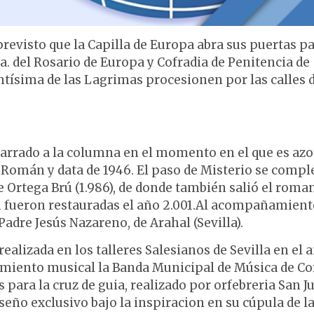
 previsto que la Capilla de Europa abra sus puertas p
a. del Rosario de Europa y Cofradia de Penitencia de
ntísima de las Lagrimas procesionen por las calles 
marrado a la columna en el momento en el que es azo
sé Román y data de 1946. El paso de Misterio se compl
e Ortega Brú (1.986), de donde también salió el roma
n fueron restauradas el año 2.001.Al acompañamient
dre Jesús Nazareno, de Arahal (Sevilla).
realizada en los talleres Salesianos de Sevilla en el 
amiento musical la Banda Municipal de Música de Co
 para la cruz de guia, realizado por orfebreria San J
seño exclusivo bajo la inspiracion en su cúpula de l