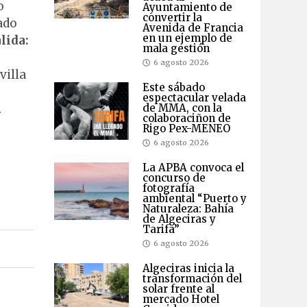
o
Ayuntamiento de
convertir la
ado
Avenida de Francia
en un ejemplo de
alida:
mala gestión
6 agosto 2026
villa
Este sábado
espectacular velada
.
de MMA, con la
colaboraciñon de
Rigo Pex-MENEO
6 agosto 2026
La APBA convoca el
concurso de
fotografía
ambiental “Puerto y
Naturaleza: Bahía
de Algeciras y
Tarifa”
6 agosto 2026
Algeciras inicia la
transformación del
solar frente al
mercado Hotel