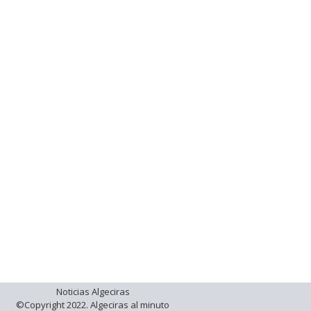
Noticias Algeciras
©Copyright 2022. Algeciras al minuto