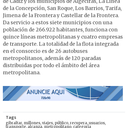
de Cádiz y los municipios de Algeciras, La Línea
de la Concepción, San Roque, Los Barrios, Tarifa,
Jimena de la Frontera y Castellar de la Frontera.
Da servicio a estos siete municipios con una
población de 266.922 habitantes, funciona con
quince líneas metropolitanas y cuatro empresas
de transporte. La totalidad de la flota integrada
en el consorcio es de 26 autobuses
metropolitanos, además de 120 paradas
distribuidas por todo el ámbito del área
metropolitana.
Tags
gibraltar
,
millones
,
viajes
,
público
,
recupera
,
usuarios
,
transporte
,
alcanza
,
metropolitano
,
categoría